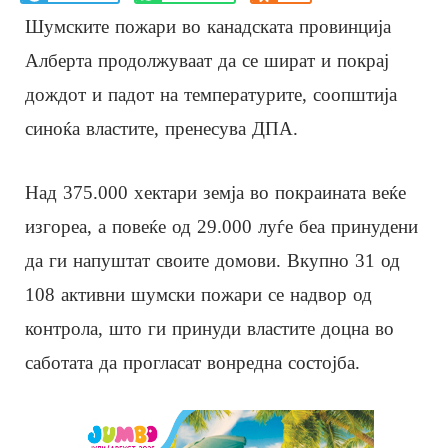
Шумските пожари во канадската провинција
Алберта продолжуваат да се шират и покрај
дождот и падот на температурите, соопштија
синоќа властите, пренесува ДПА.
Над 375.000 хектари земја во покраината веќе
изгореа, а повеќе од 29.000 луѓе беа принудени
да ги напуштат своите домови. Вкупно 31 од
108 активни шумски пожари се надвор од
контрола, што ги принуди властите доцна во
саботата да прогласат вонредна состојба.