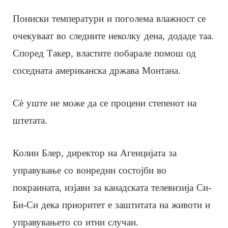
Пониски температури и поголема влажност се
очекуваат во следните неколку дена, додаде таа.
Според Такер, властите побарале помош од
соседната американска држава Монтана.
Сè уште не може да се процени степенот на
штетата.
Колин Блер, директор на Агенцијата за
управување со вонредни состојби во
покраината, изјави за канадската телевизија Cи-
Би-Си дека приоритет е заштитата на животи и
управувањето со итни случаи.