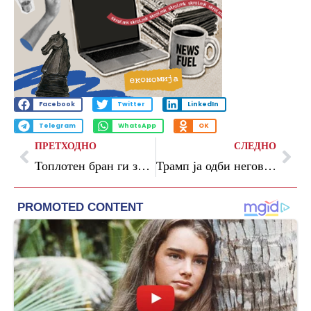
Facebook
Twitter
LinkedIn
Telegram
WhatsApp
OK
ПРЕТХОДНО
СЛЕДНО
Топлотен бран ги зафаќа земјите низ светот: Во Виетнам измерени рекордни 44 степени
Трамп ја одби неговата последна шанса да сведочи во случајот за силување