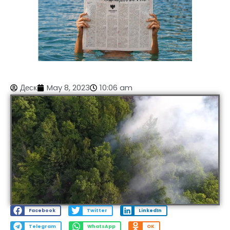
Деск
May 8, 2023
10:06 am
Facebook
Twitter
LinkedIn
Telegram
WhatsApp
OK