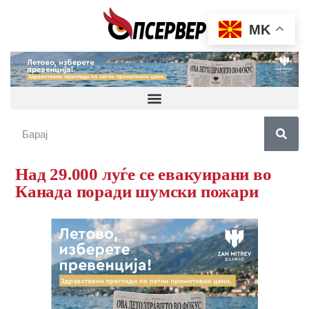
MK
Над 29.000 луѓе се евакуирани во
Канада поради шумски пожари