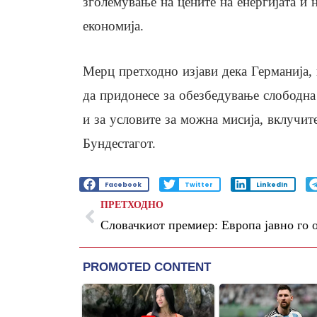
зголемување на цените на енергијата и
економија.
Мерц претходно изјави дека Германија, 
да придонесе за обезбедување слободна
и за условите за можна мисија, вклучит
Бундестагот.
Facebook
Twitter
LinkedIn
ПРЕТХОДНО