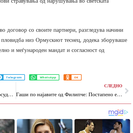
 нови стравувања од нарушувања во светската
во договор со своите партнери, разгледува начини
 пловидба низ Ормускиот теснец, додека зборуваше
елно и меѓународен мандат и согласност од
Telegram
WhatsApp
OK
СЛЕДНО
Словачкиот премиер: Европа јавно го осудува дијалогот со Москва, но тајно го бара
Гаши по најавите од Филипче: Постапено е согласно собранискиот Деловник