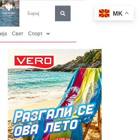
MK
ија
Свет
Спорт