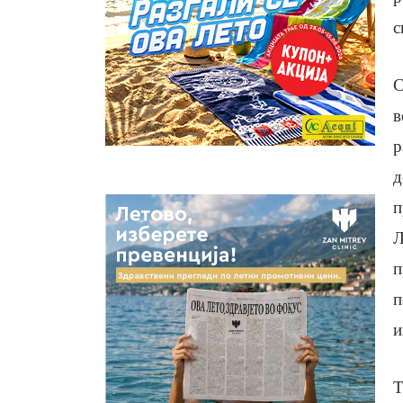
с
С
в
р
д
п
Л
п
п
и
Т