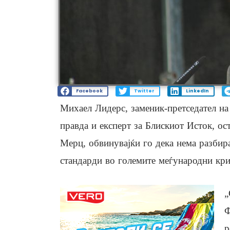
Facebook
Twitter
LinkedIn
Михаел Лидерс, заменик-претседател на 
правда и експерт за Блискиот Исток, о
Мерц, обвинувајќи го дека нема разбира
стандарди во големите меѓународни кри
„
Ф
р