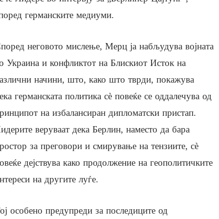
поред германските медиуми.
поред неговото мислење, Мерц ја набљудува војната
о Украина и конфликтот на Блискиот Исток на
азлични начини, што, како што тврди, покажува
ека германската политика сè повеќе се оддалечува од
ринципот на избалансиран дипломатски пристап.
идерите веруваат дека Берлин, наместо да бара
ростор за преговори и смирување на тензиите, сè
овеќе дејствува како продолжение на геополитичките
нтереси на другите луѓе.
ој особено предупреди за последиците од