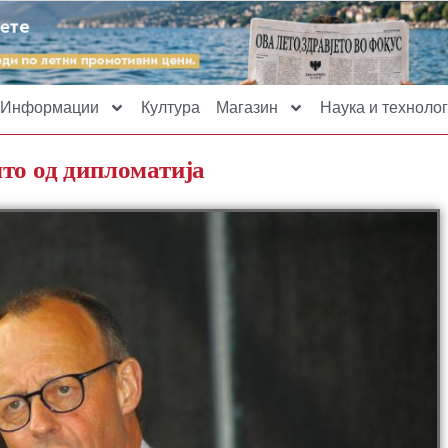
Информации
Култура
Магазин
Наука и технолог
то од дипломатија