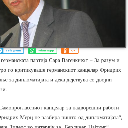
Telegram
WhatsApp
OK
германската партија Сара Вагенкнехт – За разум и
стро го критикуваше германскиот канцелар Фридрих
ње за дипломатијата и дека дејствува со двојни
зи.
Самопрогласениот канцелар за надворешни работи
ридрих Мерц не разбира ништо од дипломатијата“,
ече Лидерс во интервју за „Берлинер Цајтунг“,