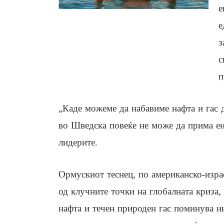
е
е
з
с
п
„Каде можеме да набавиме нафта и гас д
во Шведска повеќе не може да прима ен
лидерите.
Ормускиот теснец, по американско-изра
од клучните точки на глобалната криза,
нафта и течен природен гас поминува ни