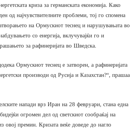
нергетската криза за германската економија. Како
ден од најчувствителните проблеми, тој го спомена
атворањето на Ормускиот теснец и нарушувањата во
набдувањето со енергија, вклучувајќи го и
рашањето за рафинеријата во Шведска.
одека Ормускиот теснец е затворен, а рафинеријата
ергетски производи од Русија и Казахстан?“, прашаа
елските напади врз Иран на 28 февруари, стана една
 бидејќи огромен дел од светскиот сообраќај на
з овој премин. Кризата веќе доведе до нагло