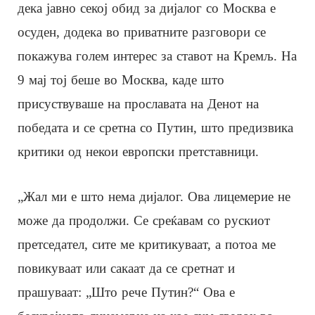
дека јавно секој обид за дијалог со Москва е
осуден, додека во приватните разговори се
покажува голем интерес за ставот на Кремљ. На
9 мај тој беше во Москва, каде што
присуствуваше на прославата на Денот на
победата и се сретна со Путин, што предизвика
критики од некои европски претставници.
„Жал ми е што нема дијалог. Ова лицемерие не
може да продолжи. Се среќавам со рускиот
претседател, сите ме критикуваат, а потоа ме
повикуваат или сакаат да се сретнат и
прашуваат: „Што рече Путин?“ Ова е