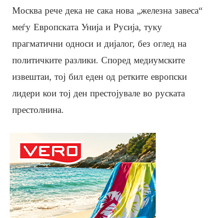
Москва рече дека не сака нова „железна завеса“
меѓу Европската Унија и Русија, туку
прагматични односи и дијалог, без оглед на
политичките разлики. Според медиумските
извештаи, тој бил еден од ретките европски
лидери кои тој ден престојувале во руската
престолнина.