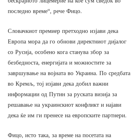
бескрајното лицемерие на кое сум сведок во
последно време“, рече Фицо.
Словачкиот премиер претходно изјави дека
Европа мора да го обнови директниот дијалог
со Русија, особено кога станува збор за
безбедноста, енергијата и можностите за
завршување на војната во Украина. По средбата
во Кремљ, тој изјави дека добил важни
информации од Путин за руската визија за
решавање на украинскиот конфликт и најави
дека ќе им ги пренесе на европските партнери.
Фицо, исто така, за време на посетата на