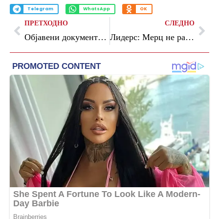
Telegram
WhatsApp
OK
ПРЕТХОДНО
СЛЕДНО
Објавени документи од принцот Ендру, покојната кралица имала посебна желба
Лидерс: Мерц не разбира ништо од дипломатија