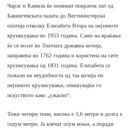
Чарлс и Камила ќе поминат пократок пат од
Бакингемската палата до Вестминстерска
опатија отколку Елизабета Втора на нејзиното
крунисување во 1953 година. Само на враќање
ќе се возат во Златната државна кочија,
направена во 1762 година и користена на сите
крунисувања од 1831 година. Елизабета се
пожали на неудобноста од таа кочија по
нејзиното крунисување, опишувајќи го
искуството како „ужасно“.
Тежи четири тони, висока е 3,6 метри и долга е
седум метри. Ја влечат осум коњи, а поради