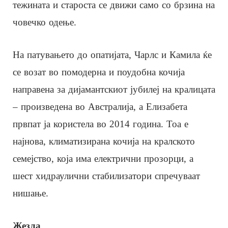
тежината и староста се движи само со брзина на
човечко одење.
На патувањето до опатијата, Чарлс и Камила ќе
се возат во помодерна и поудобна кочија
направена за дијамантскиот јубилеј на кралицата
– произведена во Австралија, а Елизабета
првпат ја користела во 2014 година. Тоа е
најнова, климатизирана кочија на кралското
семејство, која има електрични прозорци, а
шест хидраулични стабилизатори спречуваат
нишање.
Жезла