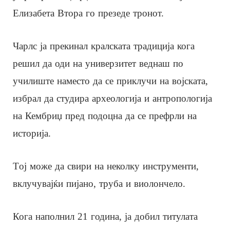
Елизабета Втора го презеде тронот.
Чарлс ја прекинал кралската традиција кога
решил да оди на универзитет веднаш по
училиште наместо да се приклучи на војската,
избрал да студира археологија и антропологија
на Кембриџ пред подоцна да се префрли на
историја.
Tој може да свири на неколку инструменти,
вклучувајќи пијано, труба и виолончело.
Кога наполнил 21 година, ја добил титулата