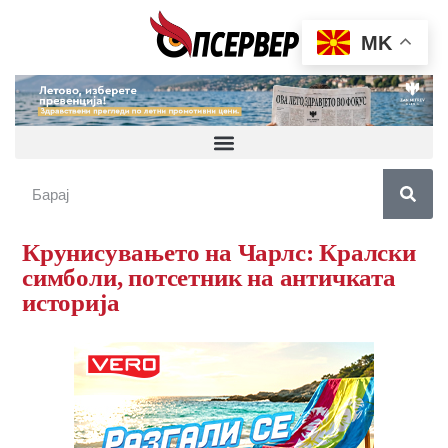
MK
Крунисувањето на Чарлс: Кралски
симболи, потсетник на античката
историја