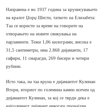
Направена е во 1937 година за крунисувањето
на кралот Џорџ Шести, таткото на Елизабета:
Таа се користи за време на говорите на
отворањето на новите свикувања на
парламенти. Тежи 1,06 килограми, висока е
31,5 сантиметри, има 2.868 дијаманти, 17
сафири, 11 смарагди, 269 бисери и четири
рубини.
Исто така, на таа круна е дијамантот Кулинан
Втори, вториот по големина камен исечен од
дијамантот Кулинан, за кој се тврди дека е
најголемиот дијамант некогаш пронајден.