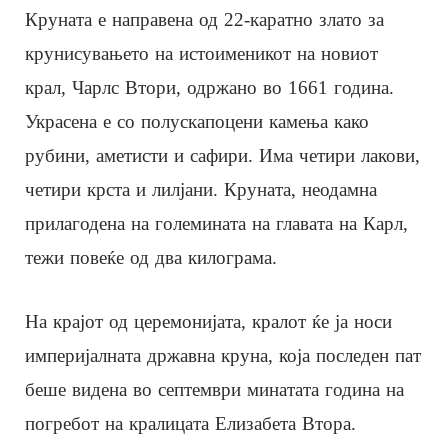
Круната е направена од 22-каратно злато за
крунисувањето на истоименикот на новиот
крал, Чарлс Втори, одржано во 1661 година.
Украсена е со полускапоцени камења како
рубини, аметисти и сафири. Има четири лакови,
четири крста и лилјани. Круната, неодамна
прилагодена на големината на главата на Карл,
тежи повеќе од два килограма.
На крајот од церемонијата, кралот ќе ја носи
империјалната државна круна, која последен пат
беше видена во септември минатата година на
погребот на кралицата Елизабета Втора.