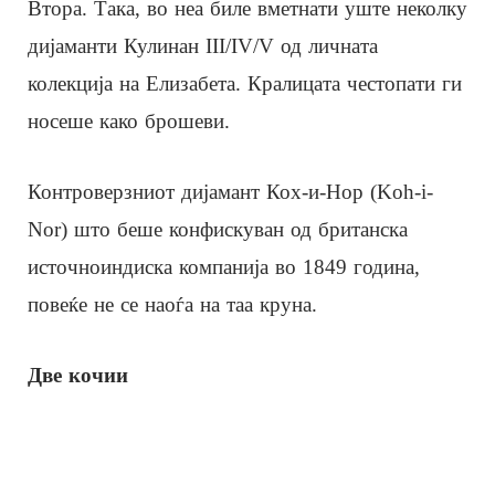
Втора. Така, во неа биле вметнати уште неколку
дијаманти Кулинан III/IV/V од личната
колекција на Елизабета. Кралицата честопати ги
носеше како брошеви.
Контроверзниот дијамант Кох-и-Нор (Koh-i-
Nor) што беше конфискуван од британска
источноиндиска компанија во 1849 година,
повеќе не се наоѓа на таа круна.
Две кочии