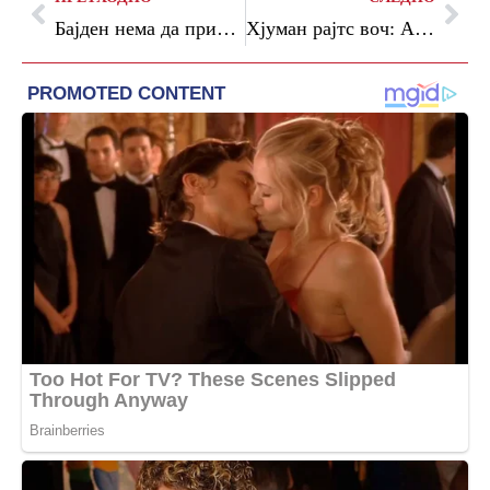
Бајден нема да присуствува на крунисувањето на кралот Чарлс Трети, ќе имаат средба во јули
Хјуман рајтс воч: Апсењето демонстранти во Лондон е исклучително загрижувачко