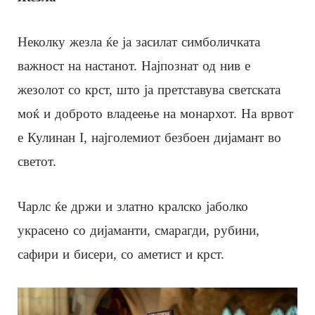
Неколку жезла ќе ја засилат симболичката
важност на настанот. Најпознат од нив е
жезолот со крст, што ја претставува светската
моќ и доброто владеење на монархот. На врвот
е Кулинан I, најголемиот безбоен дијамант во
светот.
Чарлс ќе држи и златно кралско јаболко
украсено со дијаманти, смарагди, рубини,
сафири и бисери, со аметист и крст.