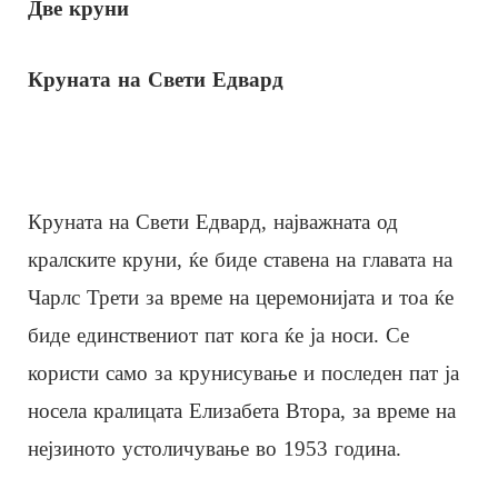
Две круни
Круната на Свети Едвард
Круната на Свети Едвард, најважната од
кралските круни, ќе биде ставена на главата на
Чарлс Трети за време на церемонијата и тоа ќе
биде единствениот пат кога ќе ја носи. Се
користи само за крунисување и последен пат ја
носела кралицата Елизабета Втора, за време на
нејзиното устоличување во 1953 година.