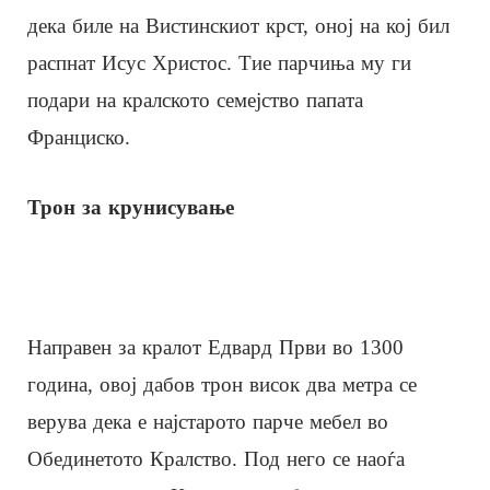
дека биле на Вистинскиот крст, оној на кој бил
распнат Исус Христос. Тие парчиња му ги
подари на кралското семејство папата
Франциско.
Трон за крунисување
Направен за кралот Едвард Први во 1300
година, овој дабов трон висок два метра се
верува дека е најстарото парче мебел во
Обединетото Кралство. Под него се наоѓа