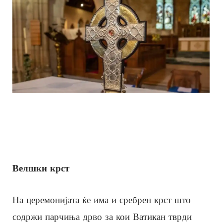
Велшки крст
На церемонијата ќе има и сребрен крст што
содржи парчиња дрво за кои Ватикан тврди