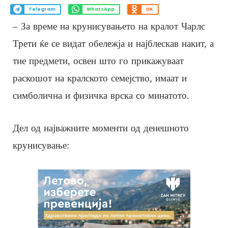
Telegram
WhatsApp
OK
– За време на крунисувањето на кралот Чарлс
Трети ќе се видат обележја и најблескав накит, а
тие предмети, освен што го прикажуваат
раскошот на кралското семејство, имаат и
симболична и физичка врска со минатото.
Дел од најважните моменти од денешното
крунисување: