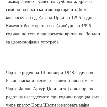
таканаречениот Камен на судбината, древен
симбол на шкотската монархија што бил
конфискуван од Едвард Први во 1296 година.
Каменот беше вратен во Единбург во 1996
година, но сега е привремено вратен во Лондон
за церемонијална употреба.
Чарлс е роден на 14 ноември 1948 година во
Бакингемската палата, неговото полно име е
Чарлс Филип Артур Џорџ, а тој стана прв во
редот на наследството три години подоцна кога
умре кралот Џорџ Шести и неговата мајка