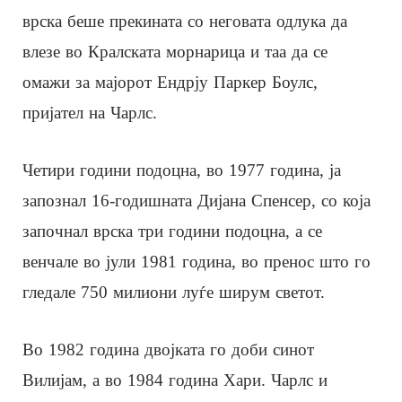
врска беше прекината со неговата одлука да
влезе во Кралската морнарица и таа да се
омажи за мајорот Ендрју Паркер Боулс,
пријател на Чарлс.
Четири години подоцна, во 1977 година, ја
запознал 16-годишната Дијана Спенсер, со која
започнал врска три години подоцна, а се
венчале во јули 1981 година, во пренос што го
гледале 750 милиони луѓе ширум светот.
Во 1982 година двојката го доби синот
Вилијам, а во 1984 година Хари. Чарлс и