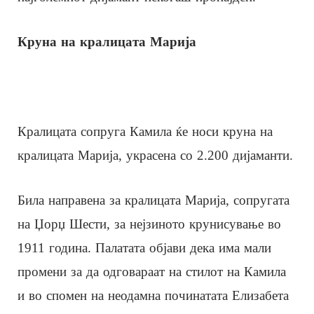
Круна на кралицата Марија
Кралицата сопруга Камила ќе носи круна на
кралицата Марија, украсена со 2.200 дијаманти.
Била направена за кралицата Марија, сопругата
на Џорџ Шести, за нејзиното крунисување во
1911 година. Палатата објави дека има мали
промени за да одговараат на стилот на Камила
и во спомен на неодамна починатата Елизабета