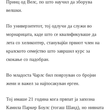
Принц од Велс, по што научил да зборува
велшки.
По универзитетот, тој одлучи да служи во
морнарицата, каде што се квалификуваше да
лета со хеликоптер, станувајќи првиот член на
кралското семејство што завршил курс за
скокање со падобран.
Во младоста Чарлс бил поврзуван со бројни
жени и важел за најпосакуван ерген.
Тој имаше 21 година кога првпат ја запозна
Камила Паркер Боулс (тогаш Шанд), но нивната