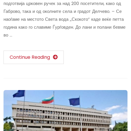
подготвија црковен ручек за над 200 посетители, како од
Габрово, така и од околните села и градот Делчево. – Се
наоѓаме на местото Света вода ,,Скокото” каде веќе петта
година како го славиме Ѓурѓовден. До лани и полани бевме
во …
Continue Reading