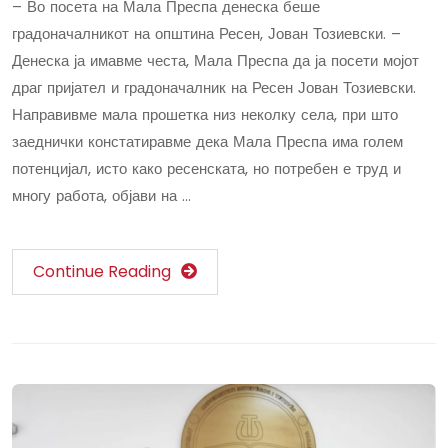
– Во посета на Мала Преспа денеска беше
градоначалникот на општина Ресен, Јован Тозиевски. –
Денеска ја имавме честа, Мала Преспа да ја посети мојот
драг пријател и градоначалник на Ресен Јован Тозиевски.
Направивме мала прошетка низ неколку села, при што
заеднички констатиравме дека Мала Преспа има голем
потенцијал, исто како ресенската, но потребен е труд и
многу работа, објави на …
Continue Reading