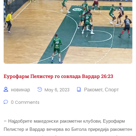
Еурофарм Пелистер го совлада Вардар 26:23
новинар
Ракомет
Спорт
May 6, 2023
,
0 Comments
– Најдобрите македонски ракометни клубови, Еурофарм
Пелистер и Вардар вечерва во Битола приредија ракометен