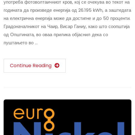
употреба фотоволтаичниот кров, кој се очекува во текот на
годината да произведе енергија од 26.195 kWh, а заштедата
на електрична енергија може да достигне и до 50 проценти.
Градоначалникот на Чаир, Висар Ганиу, како што соопштија
од Општината, во оваа прилика објаснил дека со
пуштањето во …
Continue Reading