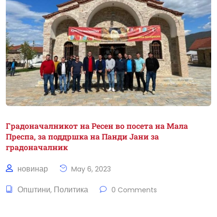
Градоначалникот на Ресен во посета на Мала
Преспа, за поддршка на Панди Јани за
градоначалник
новинар
May 6, 2023
Општини
Политика
,
0 Comments