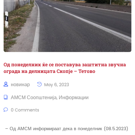
Од понеделник ќе се поставува заштитна звучна
ограда на делницата Скопје – Тетово
новинар
May 6, 2023
АМСМ Соопштенија
Информации
,
0 Comments
– Од АМСМ информираат дека в понеделник (08.5.2023)