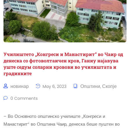
Училиштето „Конгреси и Манастирит“ во Чаир од
денеска со фотоволтаичен кров, Ганиу најавува
уште седум соларни кровови во училиштата и
градинките
новинар
Општини
Скопје
May 6, 2023
,
0 Comments
– Во Основното општинско училиште „Конгреси и
Манастирит“ во Општина Чаир, денеска беше пуштен во