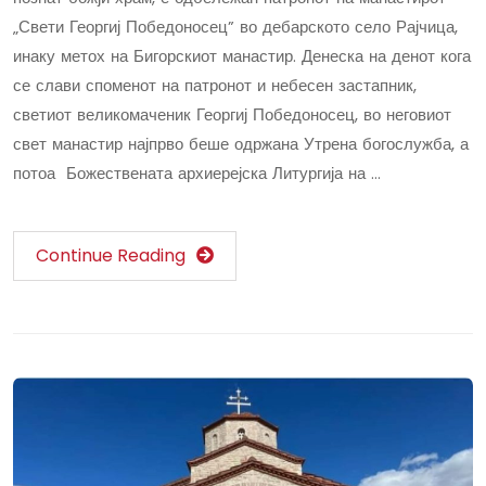
„Свети Георгиј Победоносец” во дебарското село Рајчица,
инаку метох на Бигорскиот манастир. Денеска на денот кога
се слави споменот на патронот и небесен застапник,
светиот великомаченик Георгиј Победоносец, во неговиот
свет манастир најпрво беше одржана Утрена богослужба, а
потоа Божествената архиерејска Литургија на …
Continue Reading