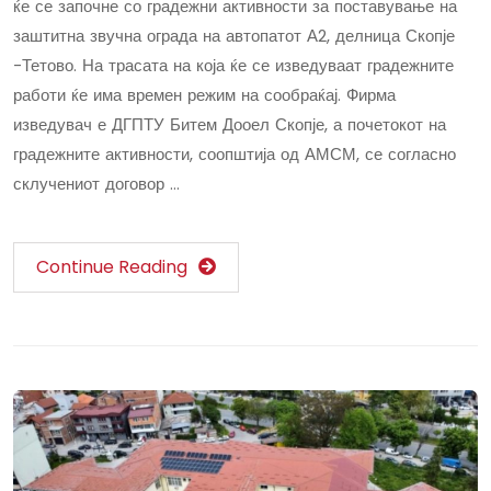
ќе се започне со градежни активности за поставување на
заштитна звучна ограда на автопатот А2, делница Скопје
-Тетово. На трасата на која ќе се изведуваат градежните
работи ќе има времен режим на сообраќај. Фирма
изведувач е ДГПТУ Битем Дооел Скопје, а почетокот на
градежните активности, соопштија од АМСМ, се согласно
склучениот договор …
Continue Reading