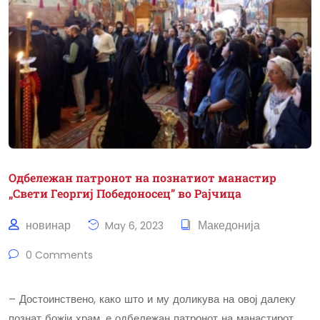
Одбележан патронот на познатиот манастир
„Свети Георгиј Победоносец” во Рајчица
новинар
Македонија
May 6, 2023
0 Comments
– Достоинствено, како што и му доликува на овој далеку
познат божји храм, е одбележан патронот на манастирот