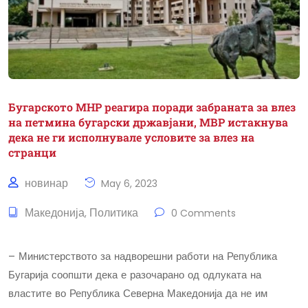
Бугарското МНР реагира поради забраната за влез
на петмина бугарски државјани, МВР истакнува
дека не ги исполнувале условите за влез на
странци
новинар
May 6, 2023
Македонија
Политика
,
0 Comments
– Министерството за надворешни работи на Република
Бугарија соопшти дека е разочарано од одлуката на
властите во Република Северна Македонија да не им