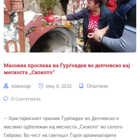
Масовна прослава на Ѓурѓовден во делчевско кај
месноста ,,Скокото”
новинар
Општини
May 6, 2023
0 Comments
– Христијанскиот празник Ѓурѓовден во Делчевско е
масовно одбележан кај месноста „Скокото” во селото
Габрово. Во чест на светецот Ѓорѓи организаторите