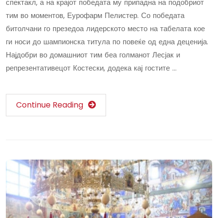
спектакл, а на крајот победата му припадна на подобриот
тим во моментов, Еурофарм Пелистер. Со победата
битолчани го презедоа лидерското место на табелата кое
ги носи до шампионска титула по повеќе од една деценија.
Најдобри во домашниот тим беа голманот Лесјак и
репрезентативецот Костески, додека кај гостите …
Continue Reading