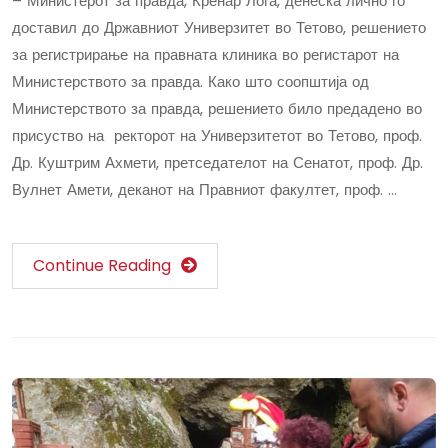
– Министерот за правда, Кренар Лога, денеска лично го
доставил до Државниот Универзитет во Тетово, решението
за регистрирање на правната клиника во регистарот на
Министерството за правда. Како што соопштија од
Министерството за правда, решението било предадено во
присуство на ректорот на Универзитетот во Тетово, проф.
Др. Куштрим Ахмети, претседателот на Сенатот, проф. Др.
Вулнет Амети, деканот на Правниот факултет, проф. …
Continue Reading