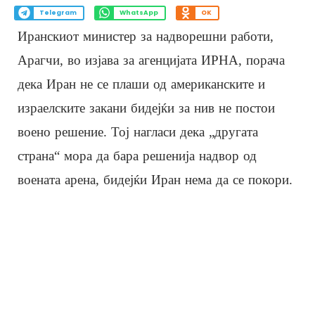
Telegram
WhatsApp
OK
Иранскиот министер за надворешни работи,
Арагчи, во изјава за агенцијата ИРНА, порача
дека Иран не се плаши од американските и
израелските закани бидејќи за нив не постои
воено решение. Тој нагласи дека „другата
страна“ мора да бара решенија надвор од
воената арена, бидејќи Иран нема да се покори.