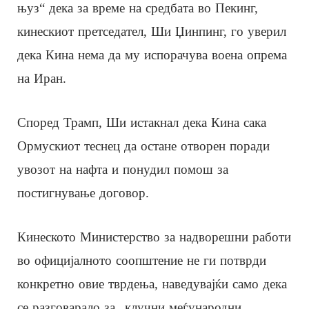
њуз“ дека за време на средбата во Пекинг,
кинескиот претседател, Ши Џинпинг, го уверил
дека Кина нема да му испорачува воена опрема
на Иран.
Според Трамп, Ши истакнал дека Кина сака
Ормускиот теснец да остане отворен поради
увозот на нафта и понудил помош за
постигнување договор.
Кинеското Министерство за надворешни работи
во официјалното соопштение не ги потврди
конкретно овие тврдења, наведувајќи само дека
се разговарало за „клучни меѓународни