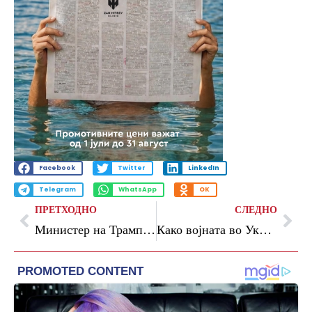
Facebook
Twitter
LinkedIn
Telegram
WhatsApp
OK
ПРЕТХОДНО
СЛЕДНО
Министер на Трамп: Сметам дека Кина ќе влијае врз Иран за повторно отворање на Ормускиот Теснец
Како војната во Украина предизвика оставка на латвиската премиерка