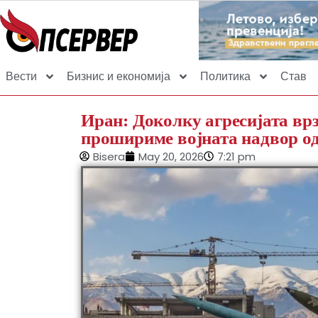
Вести
Бизнис и економија
Политика
Став
Иран: Доколку агресијата врз 
прошириме војната надвор од
Bisera
May 20, 2026
7:21 pm