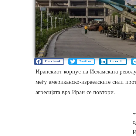
Facebook
Twitter
LinkedIn
Иранскиот корпус на Исламската револу
меѓу американско-израелските сили про
агресијата врз Иран се повтори.
„
о
И