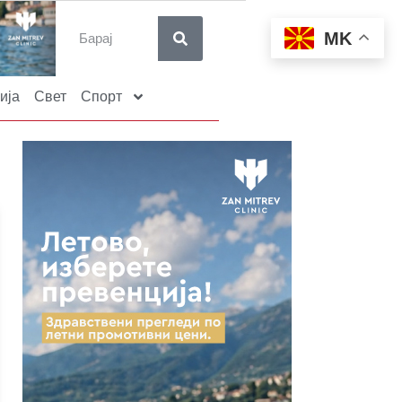
MK
ија
Свет
Спорт