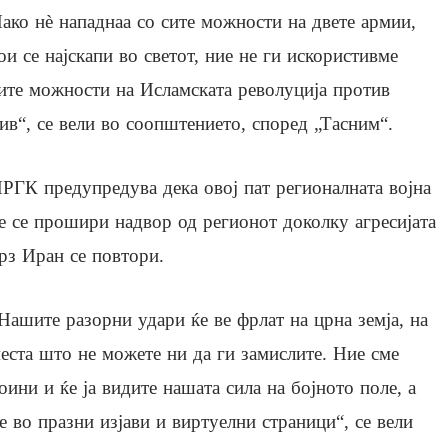
ако нè нападнаа со сите можности на двете армии,
ои се најскапи во светот, ние не ги искористивме
ите можности на Исламската револуција против
ив“, се вели во соопштението, според „Тасним“.
РГК предупредува дека овој пат регионалната војна
е се прошири надвор од регионот доколку агресијата
рз Иран се повтори.
Нашите разорни удари ќе ве фрлат на црна земја, на
еста што не можете ни да ги замислите. Ние сме
оини и ќе ја видите нашата сила на бојното поле, а
е во празни изјави и виртуелни страници“, се вели