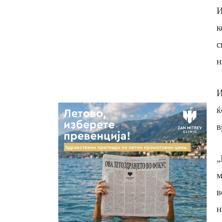
И
к
с
н
И
ќ
в
„
м
в
н