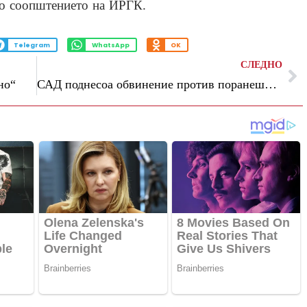
о соопштението на ИРГК.
Telegram
WhatsApp
OK
СЛЕДНО
но“
САД поднесоа обвинение против поранешниот кубански претседател Раул Кастро