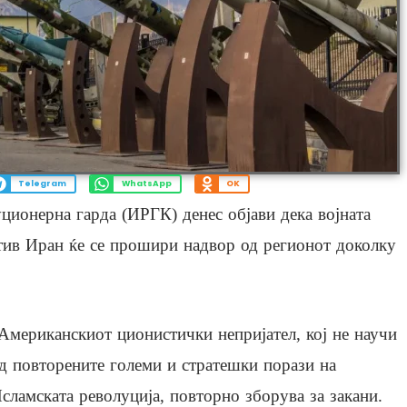
Telegram
WhatsApp
OK
ционерна гарда (ИРГК) денес објави дека војната
тив Иран ќе се прошири надвор од регионот доколку
Американскиот ционистички непријател, кој не научи
д повторените големи и стратешки порази на
сламската револуција, повторно зборува за закани.