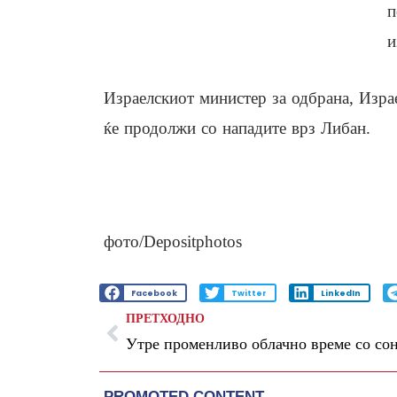
п
и
Израелскиот министер за одбрана, Израе
ќе продолжи со нападите врз Либан.
фото/Depositphotos
Facebook
Twitter
LinkedIn
ПРЕТХОДНО