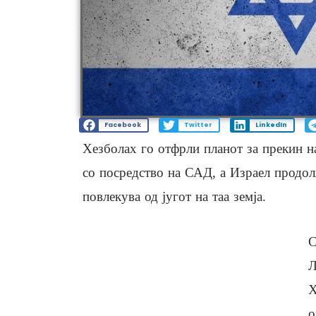
Facebook
Twitter
LinkedIn
Хезболах го отфрли планот за прекин на
со посредство на САД, а Израел продол
повлекува од југот на таа земја.
С
Л
Х
о