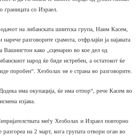
о границата со Израел.
одачот на либанската шиитска група, Наим Касем,
и нарече разговорите срамота, отфрлајќи ја најавата
а Вашингтон како „сценарио во кое дел од
ибанскиот народ ќе биде истребен, а остатокот ќе
иде поробен“. Хезболах не е страна во разговорите.
Додека има окупација, ќе има отпор“, рече Касем во
исмена изјава.
епријателствата меѓу Хезболах и Израел повторно
е разгореа на 2 март, кога групата отвори оган во