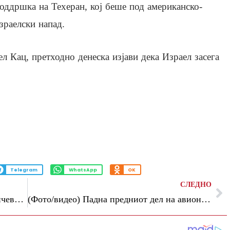
оддршка на Техеран, кој беше под американско-
зраелски напад.
л Кац, претходно денеска изјави дека Израел засега
Telegram
WhatsApp
OK
СЛЕДНО
Утре променливо облачно време со сончеви периоди, температурата до 32 степени
(Фото/видео) Падна предниот дел на авион на „Луфтханза“ во Германија, има повредени