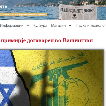
Информации
Култура
Магазин
Наука и технолог
а примирје договорен во Вашингтон