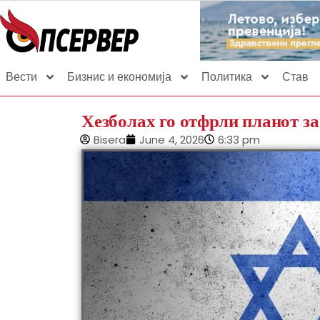
Вести
Бизнис и економија
Политика
Став
Хезболах го отфрли планот з
Bisera
June 4, 2026
6:33 pm