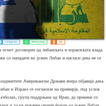
Telegram
WhatsApp
OK
 огнот договорен од либанската и израелската влада
жи со нападите во јужен Либан и нагласи дека не се
оединетите Американски Држави вчера објавија дека
ибан и Израел се согласиле на примирје, под услов
езболах, група поддржана од Иран, да прекине со
гнот и да ги повлече своите борци од јужен Либан