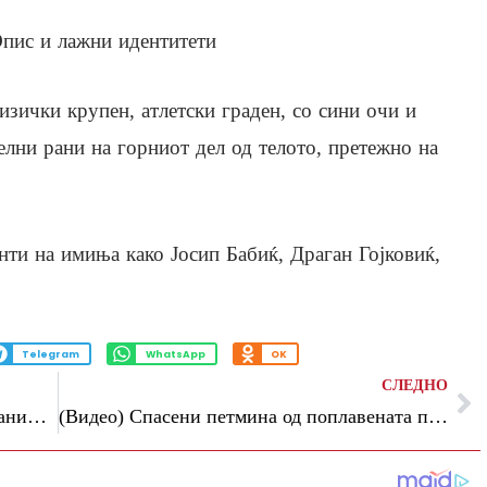
пис и лажни идентитети
зички крупен, атлетски граден, со сини очи и
релни рани на горниот дел од телото, претежно на
нти на имиња како Јосип Бабиќ, Драган Гојковиќ,
Telegram
WhatsApp
OK
СЛЕДНО
САД отвораат можност приватни компании да користат воен плутониум
(Видео) Спасени петмина од поплавената пештера во Лаос, се трага по уште двајца