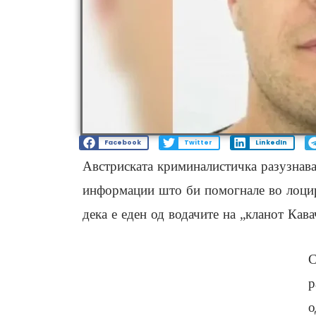
Facebook
Twitter
LinkedIn
Австриската криминалистичка разузнава
информации што би помогнале во лоцира
дека е еден од водачите на „кланот Кава
С
р
о