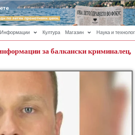
Информации
Култура
Магазин
Наука и технолог
а информации за балкански криминалец,