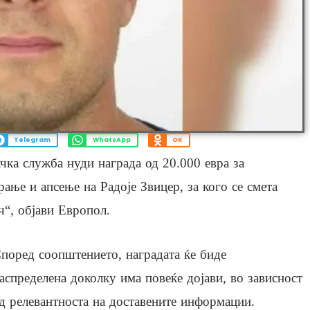
Telegram
WhatsApp
OK
чка служба нуди награда од 20.000 евра за
ње и апсење на Рaдоје Звицер, за кого се смета
ч“, објави Европол.
поред соопштението, наградата ќе биде
аспределена доколку има повеќе дојави, во зависност
д релевантноста на доставените информации.