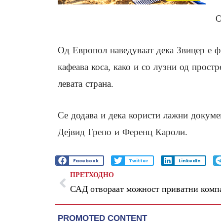
О
Од Европол наведуваат дека Звицер е фи
кафеава коса, како и со лузни од прост
левата страна.
Се додава и дека користи лажни докуме
Дејвид Грепо и Ференц Кароли.
Facebook
Twitter
LinkedIn
ПРЕТХОДНО