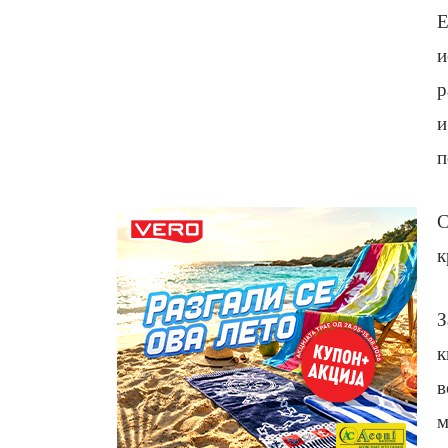
Е
и
р
и
п
С
к
З
к
в
м