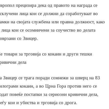
вропол прецизира дека од правото на награда се
склучени лица кои се должни да соработуваат во
амки на својата службена или правна должност, како
 лица кои се осомничени за соучество во делата
оврзани со Звицер.
е товари за трговија со кокаин и други тешки
ривични дела
а Звицер се трага поради сомнежи за шверц на 83
илограми кокаин, а во Црна Гора против него се
одат повеќе постапки за сериозни кривични дела,
еѓу кои и убиства и трговија со дрога.