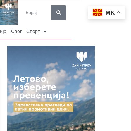
MK
ија
Свет
Спорт