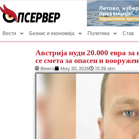
Вести
Бизнис и економија
Политика
Став
Австрија нуди 20.000 евра з
се смета за опасен и вооружен
Bisera
May 30, 2026
10:39 am