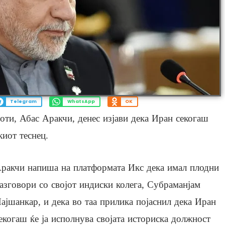
Telegram
WhatsApp
OK
ти, Абас Аракчи, денес изјави дека Иран секогаш
киот теснец.
ракчи напиша на платформата Икс дека имал плодни
азговори со својот индиски колега, Субраманјам
ајшанкар, и дека во таа прилика појаснил дека Иран
екогаш ќе ја исполнува својата историска должност