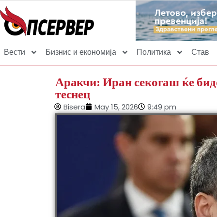
Вести
Бизнис и економија
Политика
Став
Аракчи: Иран секогаш ќе бид
теснец
Bisera
May 15, 2026
9:49 pm