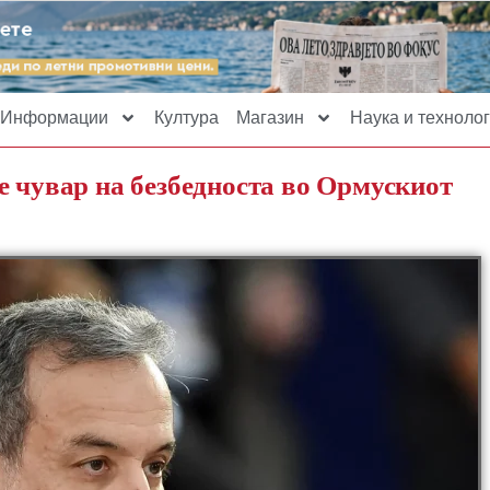
Информации
Култура
Магазин
Наука и технолог
е чувар на безбедноста во Ормускиот