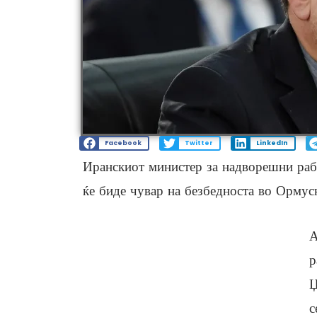
Facebook
Twitter
LinkedIn
Иранскиот министер за надворешни рабо
ќе биде чувар на безбедноста во Ормус
А
р
Џ
с