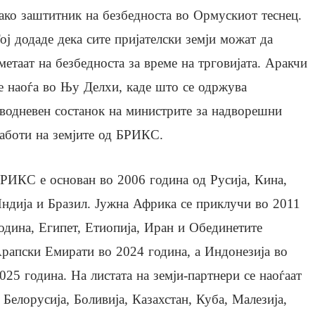
ако заштитник на безбедноста во Ормускиот теснец.
ој додаде дека сите пријателски земји можат да
метаат на безбедноста за време на трговијата. Аракчи
е наоѓа во Њу Делхи, каде што се одржува
водневен состанок на министрите за надворешни
аботи на земјите од БРИКС.
РИКС е основан во 2006 година од Русија, Кина,
ндија и Бразил. Јужна Африка се приклучи во 2011
одина, Египет, Етиопија, Иран и Обединетите
рапски Емирати во 2024 година, а Индонезија во
025 година. На листата на земји-партнери се наоѓаат
 Белорусија, Боливија, Казахстан, Куба, Малезија,