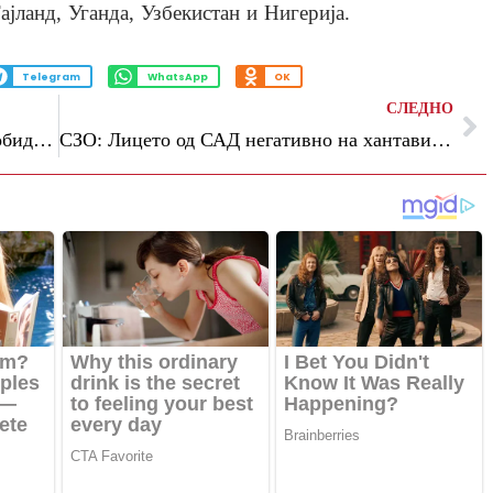
ајланд, Уганда, Узбекистан и Нигерија.
Telegram
WhatsApp
OK
СЛЕДНО
Стармер: Ќе го спречиме секој што се обидува да шири омраза и поделби во Британија
СЗО: Лицето од САД негативно на хантавирус, бројот на случаи во светот е намален на десет