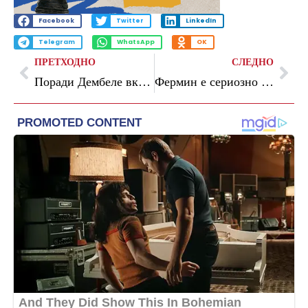
Facebook
Twitter
LinkedIn
Telegram
WhatsApp
OK
ПРЕТХОДНО
СЛЕДНО
Поради Дембеле вклучени алармите во ПСЖ
Фермин е сериозно повреден, го пропушта Светското првенство