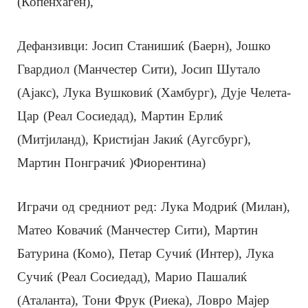
(Копенхаген),
Дефанзивци: Јосип Станишиќ (Баерн), Јошко
Гвардиол (Манчестер Сити), Јосип Шутало
(Ајакс), Лука Вушковиќ (Хамбург), Дује Челета-
Цар (Реал Сосиедад), Мартин Ерлиќ
(Митјиланд), Кристијан Јакиќ (Аугсбург),
Мартин Понграчиќ )Фиорентина)
Играчи од средниот ред: Лука Модриќ (Милан),
Матео Ковачиќ (Манчестер Сити), Мартин
Батурина (Комо), Петар Сучиќ (Интер), Лука
Сучиќ (Реал Сосиедад), Марио Пашалиќ
(Аталанта), Тони Фрук (Риека), Ловро Мајер