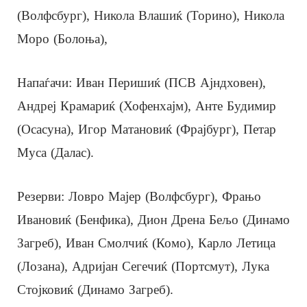
(Волфсбург), Никола Влашиќ (Торино), Никола
Моро (Болоња),
Напаѓачи: Иван Перишиќ (ПСВ Ајндховен),
Андреј Крамариќ (Хофенхајм), Анте Будимир
(Осасуна), Игор Матановиќ (Фрајбург), Петар
Муса (Далас).
Резерви: Ловро Мајер (Волфсбург), Фрањо
Ивановиќ (Бенфика), Дион Дрена Бељо (Динамо
Загреб), Иван Смолчиќ (Комо), Карло Летица
(Лозана), Адријан Сегечиќ (Портсмут), Лука
Стојковиќ (Динамо Загреб).