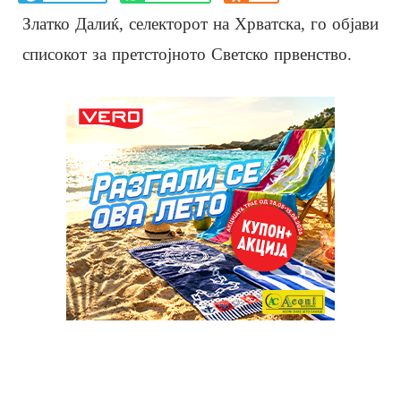
Златко Далиќ, селекторот на Хрватска, го објави
списокот за претстојното Светско првенство.