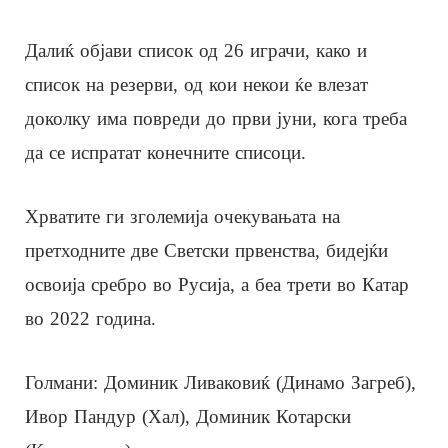
Далиќ објави список од 26 играчи, како и
список на резерви, од кои некои ќе влезат
доколку има повреди до први јуни, кога треба
да се испратат конечните списоци.
Хрватите ги зголемија очекувањата на
претходните две Светски првенства, бидејќи
освоија сребро во Русија, а беа трети во Катар
во 2022 година.
Голмани: Доминик Ливаковиќ (Динамо Загреб),
Ивор Пандур (Хал), Доминик Котарски