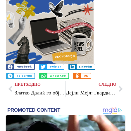
Facebook
Twitter
LinkedIn
Telegram
WhatsApp
OK
ПРЕТХОДНО
СЛЕДНО
Златко Далиќ го објави списокот за Светското првенство
Дејли Мејл: Гвардиола во недела си оди од Манчестер Сити