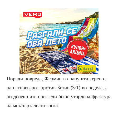
Поради повреда, Фермин го напушти теренот
на натпреварот против Бетис (3:1) во недела, а
по денешните прегледи беше утврдена фрактура
на метатарзалната коска.