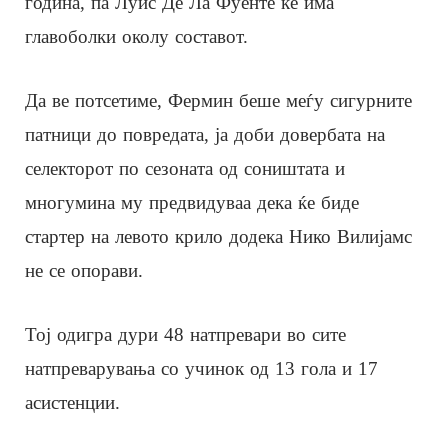
година, па Луис Де Ла Фуенте ќе има
главоболки околу составот.
Да ве потсетиме, Фермин беше меѓу сигурните
патници до повредата, ја доби довербата на
селекторот по сезоната од соништата и
многумина му предвидуваа дека ќе биде
стартер на левото крило додека Нико Вилијамс
не се опорави.
Тој одигра дури 48 натпревари во сите
натпреварувања со учинок од 13 гола и 17
асистенции.