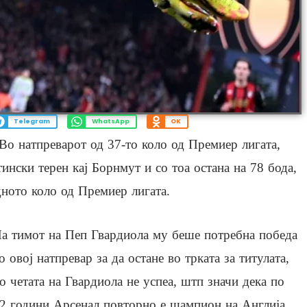
Telegram
WhatsApp
OK
Во натпреварот од 37-то коло од Премиер лигата,
нски терен кај Борнмут и со тоа остана на 78 бода,
ното коло од Премиер лигата.
а тимот на Пеп Гвардиола му беше потребна победа
о овој натпревар за да остане во трката за титулата,
о четата на Гвардиола не успеа, штп значи дека по
2 години Арсенал повторно е шампион на Англија.