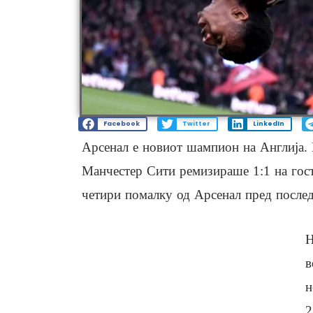
Facebook
Twitter
LinkedIn
Арсенал е новиот шампион на Англија. 
Манчестер Сити ремизираше 1:1 на гости
четири помалку од Арсенал пред послед
Н
в
н
2