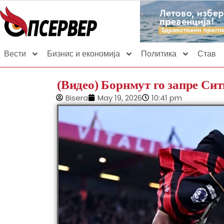
Вести
Бизнис и економија
Политика
Став
(Видео) Борнмут го запре Сит
Bisera
May 19, 2026
10:41 pm