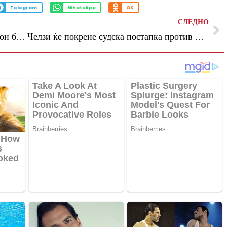
Telegram
WhatsApp
OK
СЛЕДНО
Аферата „Спајгејт“ го остави Саутемптон без можност да се бори за место во Премиер лигата
Челзи ќе покрене судска постапка против Сити