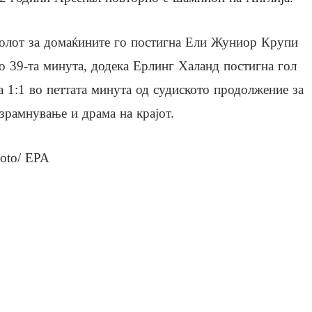
олот за домаќините го постигна Ели Жуниор Крупи
о 39-та минута, додека Ерлинг Халанд постигна гол
а 1:1 во петтата минута од судиското продолжение за
зрамнување и драма на крајот.
oto/ EPA