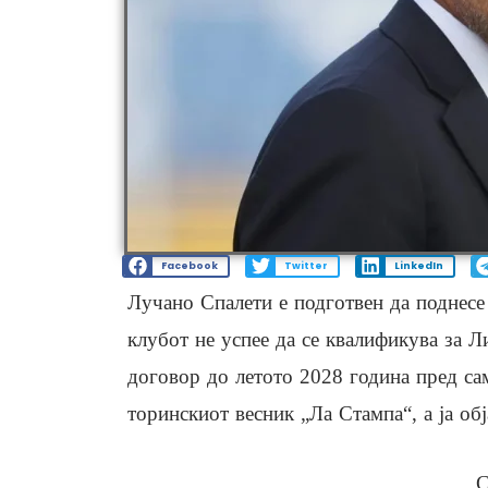
Facebook
Twitter
LinkedIn
Лучано Спалети е подготвен да поднесе 
клубот не успее да се квалификува за 
договор до летото 2028 година пред сам
торинскиот весник „Ла Стампа“, а ја об
С