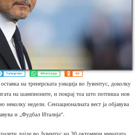
Telegram
WhatsApp
OK
оставка на тренерската ункција во Јувентус, доколку
Лигата на шампионите, и покрај тоа што потпиша нов
о неколку недели. Сензационалната вест ја објавува
јавува и „Фудбал Италија“.
палети дојде во Јувентус на 30 октомври минатата