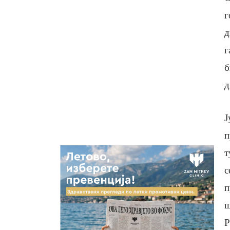
г
д
г
б
д
Ј
п
т
с
п
ш
Р