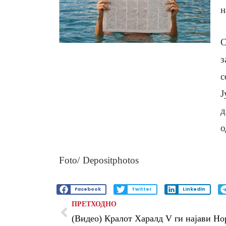
н
С
з
с
Ј
д
о
Foto/ Depositphotos
Facebook
Twitter
LinkedIn
ПРЕТХОДНО