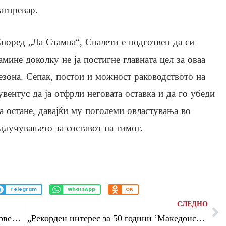
атпревар.
поред „Ла Стампа“, Спалети е подготвен да си
амине доколку не ја постигне главната цел за оваа
езона. Сепак, постои и можност раководството на
увентус да ја отфрли неговата оставка и да го убеди
а остане, давајќи му поголеми овластувања во
длучувањето за составот на тимот.
Telegram
WhatsApp
OK
СЛЕДНО
(Видео) Кралот Харалд V ги најави Норвежаните на Светското првенство
„Рекорден интерес за 50 години ’Македонски бисер’: Традицијата што создава шампиони ги обединува најдобрите борачи во Радовиш“