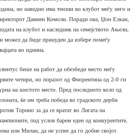
одина, но наводно има тензии во клубот меѓу него и
иректорот Дамиен Комоли. Поради ова, Џон Елкан,
аздата на клубот и наследник на семејството Ањели,
и можел да биде принуден да избере помеѓу
вајцата во иднина.
увентус беше на работ да обезбеди место меѓу
рвите четири, но поразот од Фиорентина од 2-0 ги
урна на шестото место. Пред последното коло од
езоната, ќе им треба победа во градското дерби
ротив Торино за да се вратат во Лигата на
ампионите, под услов барем еден од конкурентите,
ома или Милан, да не успее да го добие својот