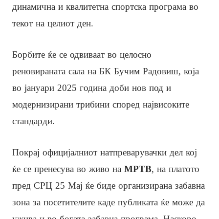
динамична и квалитетна спортска програма во
текот на целиот ден.
Борбите ќе се одвиваат во целосно
реновираната сала на БК Бучим Радовиш, која
во јануари 2025 година доби нов под и
модернизирани трибини според највисоките
стандарди.
Покрај официјалниот натпреварувачки дел кој
ќе се пренесува во живо на
МРТВ
, на платото
пред СРЦ 25 Мај ќе биде организирана забавна
зона за посетителите каде публиката ќе може да
ужива и во богата забавна програма. Наскоро