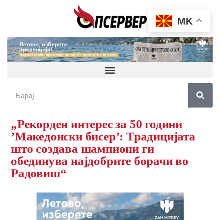
MK
„Рекорден интерес за 50 години
’Македонски бисер’: Традицијата
што создава шампиони ги
обединува најдобрите борачи во
Радовиш“