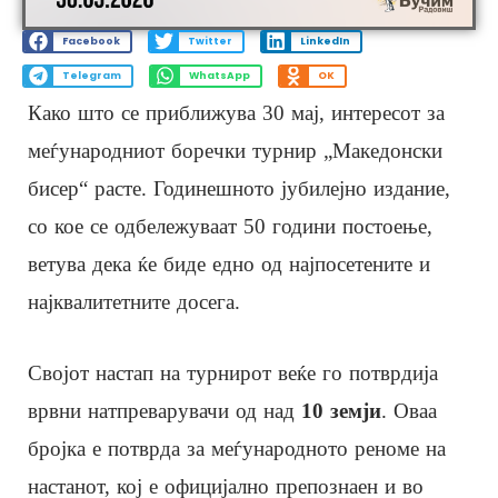
Facebook
Twitter
LinkedIn
Telegram
WhatsApp
OK
Како што се приближува 30 мај, интересот за
меѓународниот боречки турнир „Македонски
бисер“ расте. Годинeшното јубилејно издание,
со кое се одбележуваат 50 години постоење,
ветува дека ќе биде едно од најпосетените и
најквалитетните досега.
Својот настап на турнирот веќе го потврдија
врвни натпреварувачи од над
1
0
земји
. Оваа
бројка е потврда за меѓународното реноме на
настанот, кој е официјално препознаен и во