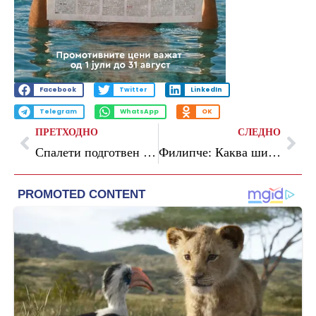
Facebook
Twitter
LinkedIn
Telegram
WhatsApp
OK
ПРЕТХОДНО
СЛЕДНО
Спалети подготвен да го напушти Јувентус
Филипче: Каква широка влада, каква коалиција, јасно кажав – поддршка за европските интеграции и реформите