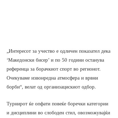
„Интересот за учество е одличен показател дека
‘Македонски бисер’ и по 50 години останува
референца за борачкиот спорт во регионот.
Очекуваме извонредна атмосфера и врвни
борби“, велат од организацискиот одбор.
Турнирот ќе опфати повеќе боречки категории
и дисциплини во слободен стил, овозможувајќи