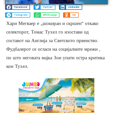
Facebook
Twitter
LinkedIn
Telegram
WhatsApp
OK
Хари Мегваер е „шокиран и скршен“ откако
селекторот, Томас Тухел го изостави од
составот на Англија за Светското првенство.
Фудбалерот се огласи на социјалните мрежи ,
по што неговата мајка Зои упати остра критика
кон Тухел.