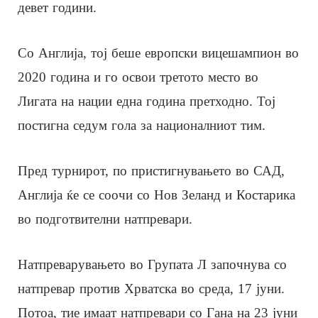
девет години.
Со Англија, тој беше европски вицешампион во
2020 година и го освои третото место во
Лигата на нации една година претходно. Тој
постигна седум гола за националниот тим.
Пред турнирот, по пристигнувањето во САД,
Англија ќе се соочи со Нов Зеланд и Костарика
во подготвителни натпревари.
Натпреварувањето во Групата Л започнува со
натпревар против Хрватска во среда, 17 јуни.
Потоа, тие имаат натпревари со Гана на 23 јуни