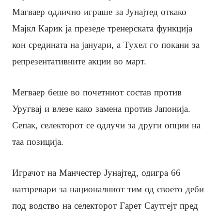
Магваер одлично играше за Јунајтед откако
Мајкл Карик ја презеде тренерската функција
кон средината на јануари, а Тухел го покани за
репрезентативните акции во март.
Мегваер беше во почетниот состав против
Уругвај и влезе како замена против Јапонија.
Сепак, селекторот се одлучи за други опции на
таа позиција.
Играчот на Манчестер Јунајтед, одигра 66
натпревари за националниот тим од своето деби
под водство на селекторот Гарет Саутгејт пред