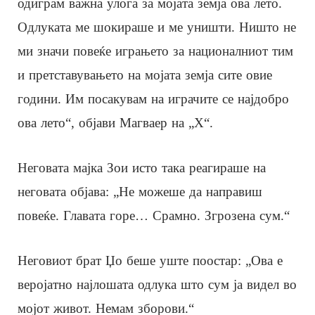
одиграм важна улога за мојата земја ова лето.
Одлуката ме шокираше и ме уништи. Ништо не
ми значи повеќе играњето за националниот тим
и претставувањето на мојата земја сите овие
години. Им посакувам на играчите се најдобро
ова лето“, објави Магваер на „X“.
Неговата мајка Зои исто така реагираше на
неговата објава: „Не можеше да направиш
повеќе. Главата горе… Срамно. Згрозена сум.“
Неговиот брат Џо беше уште поостар: „Ова е
веројатно најлошата одлука што сум ја видел во
мојот живот. Немам зборови.“