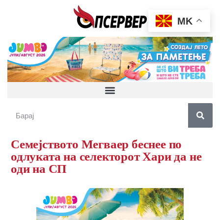
MK
Семејството Мегваер беснее по
одлуката на селекторот Хари да не
оди на СП