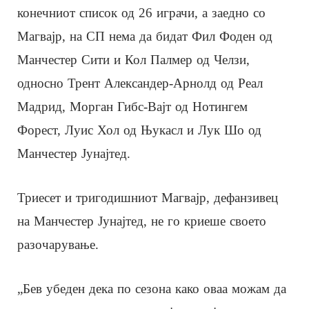
конечниот список од 26 играчи, а заедно со
Магвајр, на СП нема да бидат Фил Фоден од
Манчестер Сити и Кол Палмер од Челзи,
односно Трент Александер-Арнолд од Реал
Мадрид, Морган Гибс-Вајт од Нотингем
Форест, Луис Хол од Њукасл и Лук Шо од
Манчестер Јунајтед.
Триесет и тригодишниот Магвајр, дефанзивец
на Манчестер Јунајтед, не го криеше своето
разочарување.
„Бев убеден дека по сезона како оваа можам да