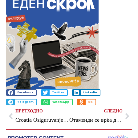
Facebook
Twitter
LinkedIn
Telegram
WhatsApp
OK
ПРЕТХОДНО
СЛЕДНО
Croatia Osiguruvanje Business Run 5K: Бизнис заедницата трча – Business Run на 4 јуни
Отаменди се врќа дома, ќе потпише со Ривер Плата