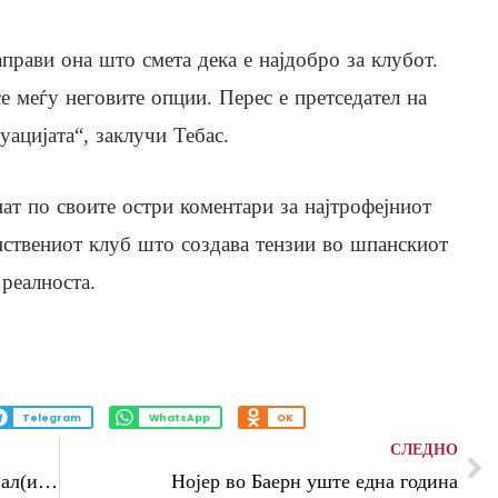
прави она што смета дека е најдобро за клубот.
е меѓу неговите опции. Перес е претседател на
уацијата“, заклучи Тебас.
ат по своите остри коментари за најтрофејниот
инствениот клуб што создава тензии во шпанскиот
 реалноста.
Telegram
WhatsApp
OK
СЛЕДНО
Судијата ја „исклучил“ ВАР собата пенал(ите) за Вест Хем
Нојер во Баерн уште една година