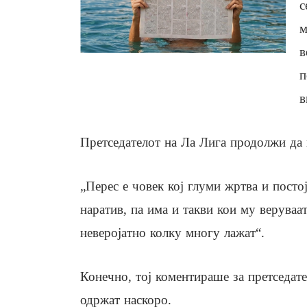
с
м
в
п
в
Претседателот на Ла Лига продолжи да 
„Перес е човек кој глуми жртва и посто
наратив, па има и такви кои му веруваа
неверојатно колку многу лажат“.
Конечно, тој коментираше за претседате
одржат наскоро.