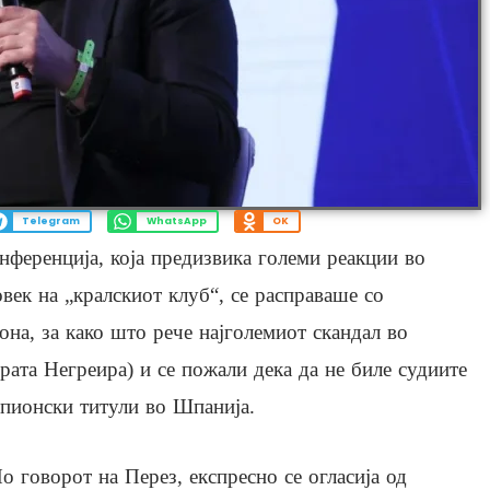
Telegram
WhatsApp
OK
нференција, која предизвика големи реакции во
век на „кралскиот клуб“, се расправаше со
она, за како што рече најголемиот скандал во
рата Негреира) и се пожали дека да не биле судиите
мпионски титули во Шпанија.
о говорот на Перез, експресно се огласија од