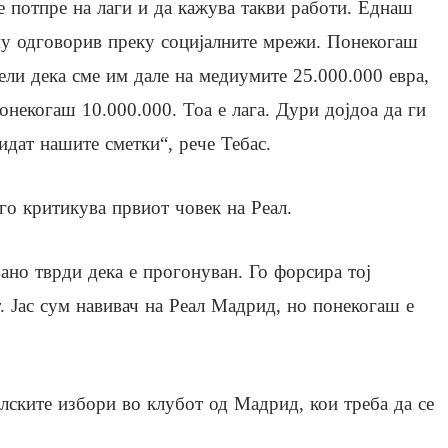
е потпре на лаги и да кажува такви работи. Еднаш
у одговорив преку социјалните мрежи. Понекогаш
ели дека сме им дале на медиумите 25.000.000 евра,
онекогаш 10.000.000. Тоа е лага. Дури дојдоа да ги
идат нашите сметки“, рече Тебас.
го критикува првиот човек на Реал.
јано тврди дека е прогонуван. Го форсира тој
т. Јас сум навивач на Реал Мадрид, но понекогаш е
лските избори во клубот од Мадрид, кои треба да се