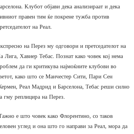
арселона. Клубот објави дека анализираат и дека
ивниот правен тим ќе покрене тужба против
ретседателот на Реал.
кспресно на Перез му одговори и претседателот на
а Лига, Хавиер Тебас. Познат како човек кој нема
роблем да ги критикува најмоќните клубови во
ветот, како што се Манчестер Сити, Пари Сен
ермен, Реал Мадрид и Барселона, Тебас реши силно
а гму реплицира на Перез.
Тажно е што човек како Флорентино, со таков
еловен углед и она што го направи за Реал, мора да