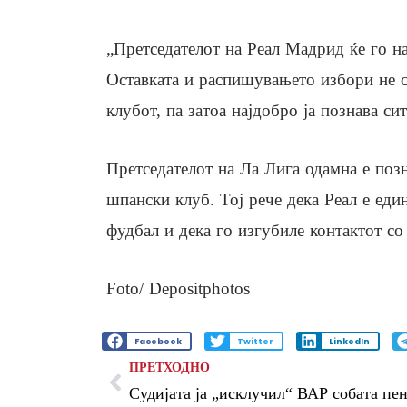
„Претседателот на Реал Мадрид ќе го на
Оставката и распишувањето избори не с
клубот, па затоа најдобро ја познава сит
Претседателот на Ла Лига одамна е позн
шпански клуб. Тој рече дека Реал е ед
фудбал и дека го изгубиле контактот со
Foto/ Depositphotos
Facebook
Twitter
LinkedIn
ПРЕТХОДНО