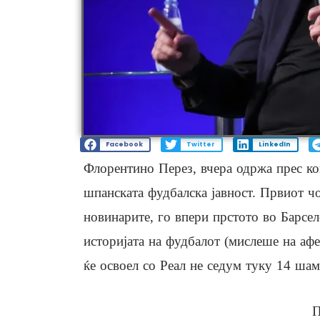
Facebook
Twitter
LinkedIn
Флорентино Перез, вчера одржа прес ко
шпанската фудбалска јавност. Првиот чо
новинарите, го впери прстото во Барсел
историјата на фудбалот (мислеше на афе
ќе освоел со Реал не седум туку 14 ша
П