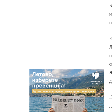
Б
н
п
Е
Л
п
с
Ж
д
„
д