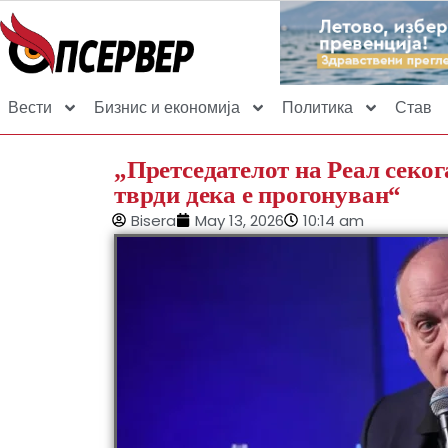
Вести
Бизнис и економија
Политика
Став
„Претседателот на Реал секог
тврди дека е прогонуван“
Bisera
May 13, 2026
10:14 am