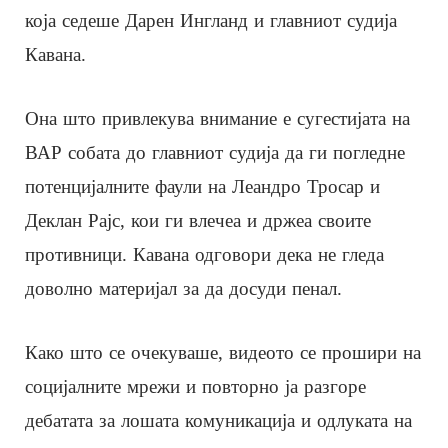
која седеше Дарен Ингланд и главниот судија
Кавана.
Она што привлекува внимание е сугестијата на
ВАР собата до главниот судија да ги погледне
потенцијалните фаули на Леандро Тросар и
Деклан Рајс, кои ги влечеа и држеа своите
противници. Кавана одговори дека не гледа
доволно материјал за да досуди пенал.
Како што се очекуваше, видеото се прошири на
социјалните мрежи и повторно ја разгоре
дебатата за лошата комуникација и одлуката на