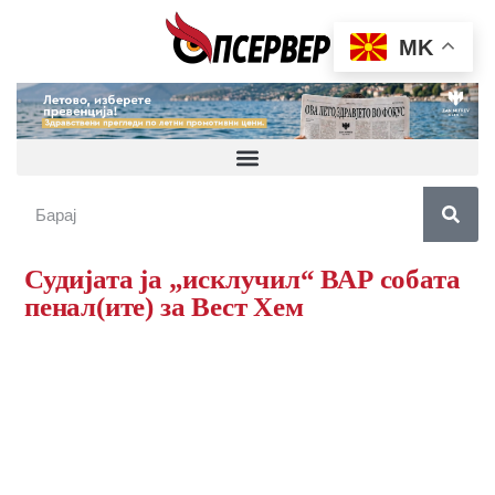
MK
Судијата ја „исклучил“ ВАР собата
пенал(ите) за Вест Хем