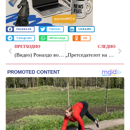
Facebook
Twitter
LinkedIn
Telegram
WhatsApp
OK
ПРЕТХОДНО
СЛЕДНО
(Видео) Роналдо во шок – Автогол на голманот во 98-та минута му ја одложи прославата на титулата
„Претседателот на Реал секогаш глуми дека е жртва и постојано тврди дека е прогонуван“