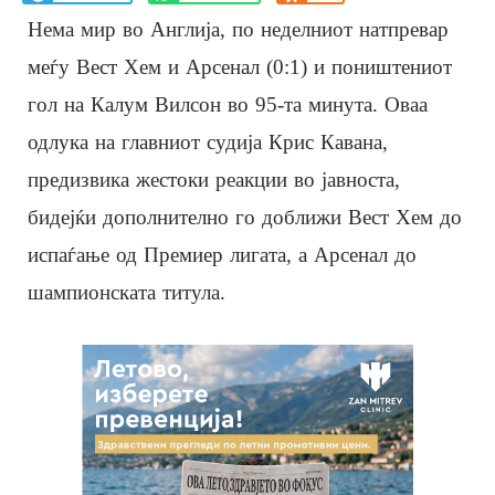
Нема мир во Англија, по неделниот натпревар
меѓу Вест Хем и Арсенал (0:1) и поништениот
гол на Калум Вилсон во 95-та минута. Оваа
одлука на главниот судија Крис Кавана,
предизвика жестоки реакции во јавноста,
бидејќи дополнително го доближи Вест Хем до
испаѓање од Премиер лигата, а Арсенал до
шампионската титула.