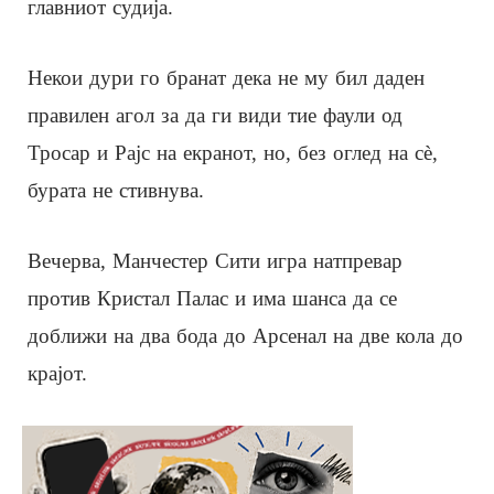
главниот судија.
Некои дури го бранат дека не му бил даден
правилен агол за да ги види тие фаули од
Тросар и Рајс на екранот, но, без оглед на сè,
бурата не стивнува.
Вечерва, Манчестер Сити игра натпревар
против Кристал Палас и има шанса да се
доближи на два бода до Арсенал на две кола до
крајот.