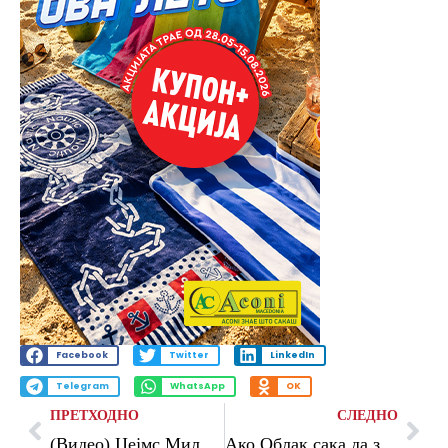
Facebook
Twitter
LinkedIn
Telegram
WhatsApp
OK
ПРЕТХОДНО
СЛЕДНО
(Видео) Џејмс Милнер стави крај на кариерата
Ако Облак сака да замине, Атлетико ќе ја почитува неговата желба