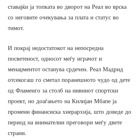
ставајќи ја топката во дворот на Реал во врска
со неговите очекувања за плата и статус во
тимот.
И покрај недостатокот на непосредна
посветеност, односот меѓу играчот и
менаџментот останува срдечен. Реал Мадрид
отсекогаш го сметал поранешното чудо од дете
од Фламенго за столб на нивниот спортски
проект, но доаѓањето на Килијан Мбапе ја
промени финансиска хиерархија, што доведе до
период на внимателни преговори меѓу двете
страни.