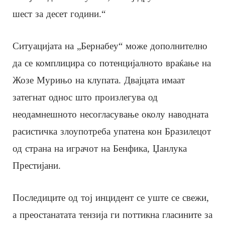
шест за десет години.“
Ситуацијата на „Бернабеу“ може дополнително
да се комплицира со потенцијалното враќање на
Жозе Мурињо на клупата. Двајцата имаат
затегнат однос што произлегува од
неодамнешното несогласување околу наводната
расистичка злоупотреба упатена кон Бразилецот
од страна на играчот на Бенфика, Џанлука
Престијани.
Последиците од тој инцидент се уште се свежи,
а преостанатата тензија ги поттикна гласините за