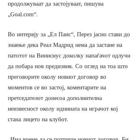
продолжуваат да застојуваат, пишува
„Goal.com“.
Во интервју за „Ел Паис“, Перез јасно стави до
знаење дека Реал Мадрид нема да застане на
патотот на Винисиус доколку напаѓачот одлучи
да побара нов предизвик. Со оглед на тоа што
преговорите околу новиот договор во
моментов се во застој, коментарите на
претседателот донесоа дополнителна
неизвесност околу иднината на играчот кој
стана лицето на клубот.
„Има време да се потпише новиот договор. Би