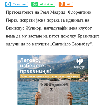
Telegram
WhatsApp
OK
Претседателот на Реал Мадрид, Флорентино
Перез, испрати јасна порака за иднината на
Винисиус Жуниор, нагласувајќи дека клубот
нема да му застане на патот доколку Бразилецот
одлучи да го напушти „Сантијаго Бернабеу“.