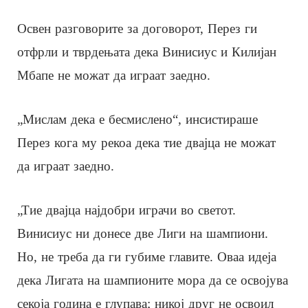
Освен разговорите за договорот, Перез ги
отфрли и тврдењата дека Винисиус и Килијан
Мбапе не можат да играат заедно.
„Мислам дека е бесмислено“, инсистираше
Перез кога му рекоа дека тие двајца не можат
да играат заедно.
„Тие двајца најдобри играчи во светот.
Винисиус ни донесе две Лиги на шампиони.
Но, не треба да ги губиме главите. Оваа идеја
дека Лигата на шампионите мора да се освојува
секоја година е глупава; никој друг не освоил