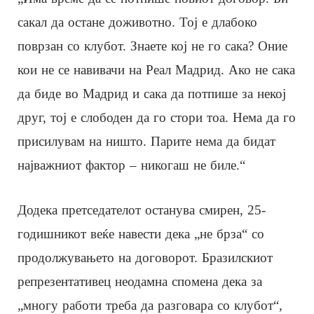
сакал да остане доживотно. Тој е длабоко
поврзан со клубот. Знаете кој не го сака? Оние
кои не се навивачи на Реал Мадрид. Ако не сака
да биде во Мадрид и сака да потпише за некој
друг, тој е слободен да го стори тоа. Нема да го
присилувам на ништо. Парите нема да бидат
најважниот фактор – никогаш не биле.“
Додека претседателот останува смирен, 25-
годишникот веќе навести дека „не брза“ со
продолжувањето на договорот. Бразилскиот
репрезентативец неодамна спомена дека за
„многу работи треба да разговара со клубот“,