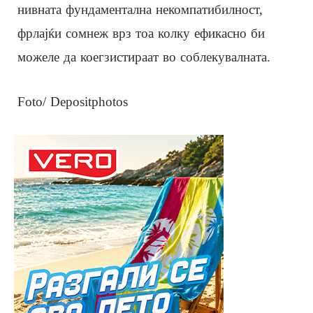
нивната фундаментална некомпатибилност,
фрлајќи сомнеж врз тоа колку ефикасно би
можеле да коегзистираат во соблекувалната.
Foto/ Depositphotos