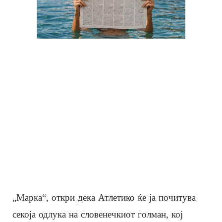
„Марка“, откри дека Атлетико ќе ја почитува
секоја одлука на словенечкиот голман, кој