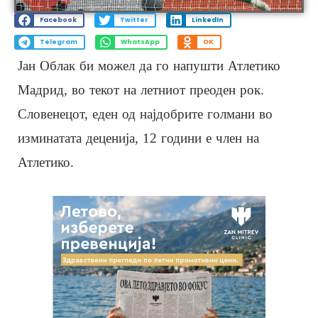
Facebook
Twitter
LinkedIn
Telegram
WhatsApp
OK
Јан Облак би можел да го напушти Атлетико
Мадрид, во текот на летниот преоден рок.
Словенецот, еден од најдобрите голмани во
изминатата деценија, 12 години е член на
Атлетико.