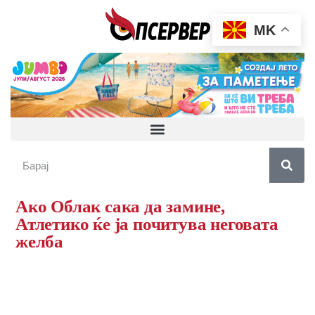
MK
Ако Облак сака да замине,
Атлетико ќе ја почитува неговата
желба