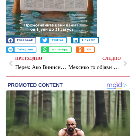
Facebook
Twitter
LinkedIn
Telegram
WhatsApp
OK
ПРЕТХОДНО
СЛЕДНО
Перез: Ако Винисиус сака да си замине, слободно може да го стори тоа
Мексико го објави списокот – Очоа шести пат ќе игра на СП