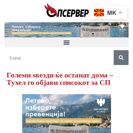
MK
Големи ѕвезди ќе останат дома –
Тухел го објави списокот за СП