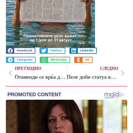
Facebook
Twitter
LinkedIn
Telegram
WhatsApp
OK
ПРЕТХОДНО
СЛЕДНО
Отаменди се врќа дома, ќе потпише со Ривер Плата
Пеле доби статуа во Мексико