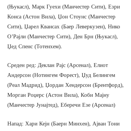
(Њукасл), Марк Гуехи (Манчестер Сити), Езри
Конса (Астон Вила), Џон Стоунс (Манчестер
Сити), Џарел Квансах (Баер Леверкузен), Нико
О’Рајли (Манчестер Сити), Ден Брн (Њукасл),
Џед Спенс (Тотенхем).
Среден ред: Деклан Рајс (Арсенал), Елиот
Андерсон (Нотингем Форест), Џуд Белингем
(Реал Мадрид), Џордан Хендерсон (Брентфорд),
Морган Роџерс (Астон Вила), Коби Мајну
(Манчестер Јунајтед), Еберечи Езе (Арсенал)
Напад: Хари Кејн (Баерн Минхен), Ајван Тони