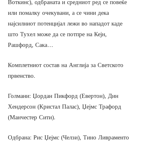
Воткинс), одбраната и средниот ред се повеќе
или помалку очекувани, а се чини дека
најсилниот потенцијал лежи во нападот каде
што Тухел може да се потпре на Кејн,
Рашфорд, Сака…
Комплетниот состав на Англија за Светското
првенство.
Голмани: Џордан Пикфорд (Евертон), Дин
Хендерсон (Кристал Палас), Џејмс Трафорд
(Манчестер Сити).
Одбрана: Рис Џејмс (Челзи), Тино Ливраменто