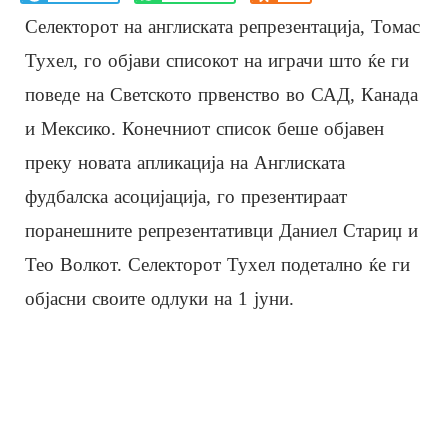
Селекторот на англиската репрезентација, Томас
Тухел, го објави списокот на играчи што ќе ги
поведе на Светското првенство во САД, Канада
и Мексико. Конечниот список беше објавен
преку новата апликација на Англиската
фудбалска асоцијација, го презентираат
поранешните репрезентативци Даниел Стариџ и
Тео Волкот. Селекторот Тухел подетално ќе ги
објасни своите одлуки на 1 јуни.