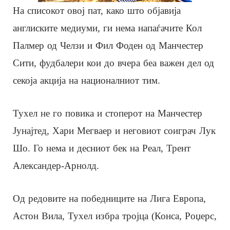
На списокот овој пат, како што објавија
англиските медиуми, ги нема напаѓачите Кол
Палмер од Челзи и Фил Фоден од Манчестер
Сити, фудбалери кои до вчера беа важен дел од
секоја акција на националниот тим.
Тухел не го повика и стоперот на Манчестер
Јунајтед, Хари Мегваер и неговиот соиграч Лук
Шо. Го нема и десниот бек на Реал, Трент
Александер-Арнолд.
Од редовите на победниците на Лига Европа,
Астон Вила, Тухел избра тројца (Конса, Роџерс,