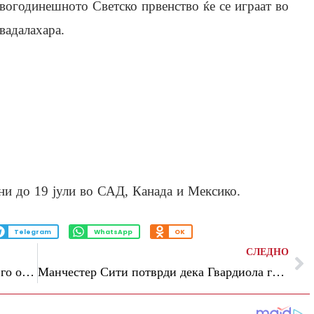
вогодинешното Светско првенство ќе се играат во
вадалахара.
уни до 19 јули во САД, Канада и Мексико.
Telegram
WhatsApp
OK
СЛЕДНО
Големи ѕвезди ќе останат дома – Тухел го објави списокот за СП
Манчестер Сити потврди дека Гвардиола го напупта клубот