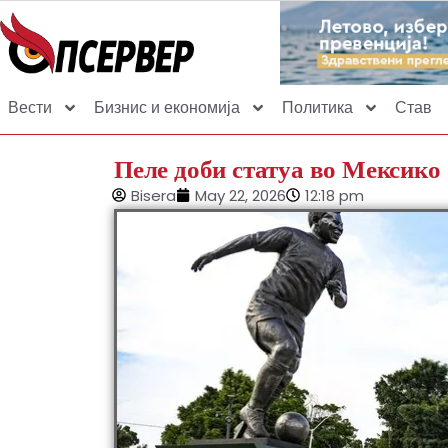
Вести
Бизнис и економија
Политика
Став
Пеле доби статуа во Мексико
Bisera
May 22, 2026
12:18 pm