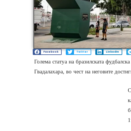
Facebook
Twitter
LinkedIn
Голема статуа на бразилската фудбалска
Гвадалахара, во чест на неговите дости
С
к
б
1