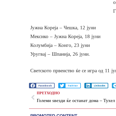
о
Г
Јужна Кореја – Чешка, 12 јуни
Мексико – Јужна Кореја, 18 јуни
Колумбија – Конго, 23 јуни
Уругвај – Шпанија, 26 јуни.
Светското првенство ќе се игра од 11 ј
Facebook
Twitter
LinkedIn
ПРЕТХОДНО