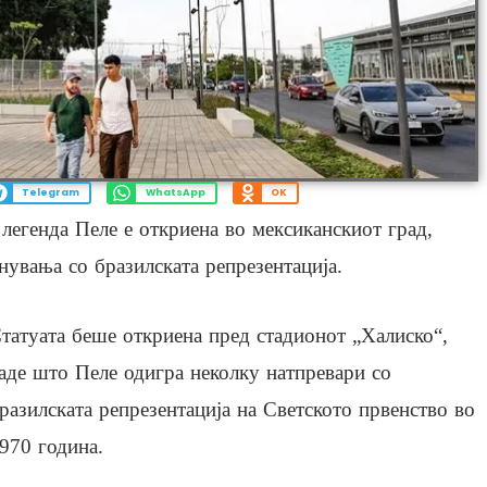
Telegram
WhatsApp
OK
 легенда Пеле е откриена во мексиканскиот град,
гнувања со бразилската репрезентација.
татуата беше откриена пред стадионот „Халиско“,
аде што Пеле одигра неколку натпревари со
разилската репрезентација на Светското првенство во
970 година.