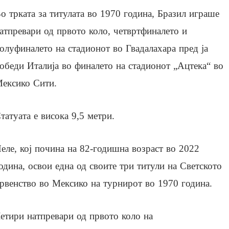
о трката за титулата во 1970 година, Бразил играше
атпревари од првото коло, четвртфиналето и
олуфиналето на стадионот во Гвадалахара пред ја
обеди Италија во финалето на стадионот „Ацтека“ во
ексико Сити.
татуата е висока 9,5 метри.
еле, кој почина на 82-годишна возраст во 2022
одина, освои една од своите три титули на Светското
рвенство во Мексико на турнирот во 1970 година.
етири натпревари од првото коло на