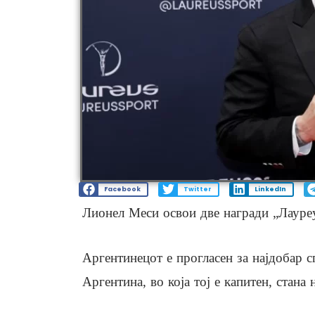
Facebook
Twitter
LinkedIn
Лионел Меси освои две награди „Лауреу
Аргентинецот е прогласен за најдобар с
Аргентина, во која тој е капитен, стана 