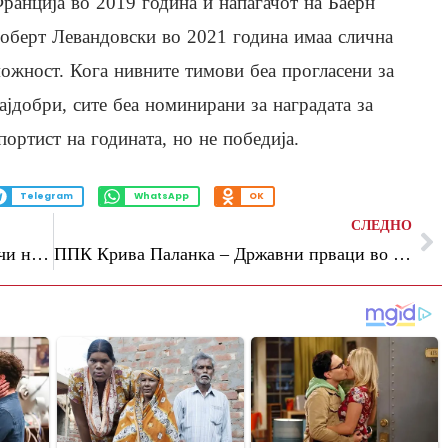
ранција во 2019 година и напаѓачот на Баерн
оберт Левандовски во 2021 година имаа слична
ожност. Кога нивните тимови беа прогласени за
ајдобри, сите беа номинирани за наградата за
портист на годината, но не победија.
Telegram
WhatsApp
OK
СЛЕДНО
Сон жртва на расни навреди од навивачи на Кристал палас
ППК Крива Паланка – Државни прваци во женска сениорска тимска конкуренција