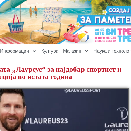
Информации
Култура
Магазин
Наука и технолог
та „Лауреус“ за најдобар спортист и
ација во истата година