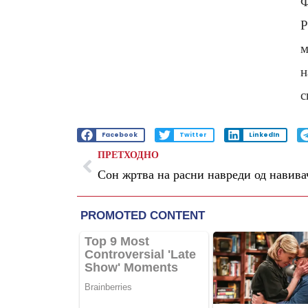
Ф
Р
м
н
с
Facebook
Twitter
LinkedIn
ПРЕТХОДНО