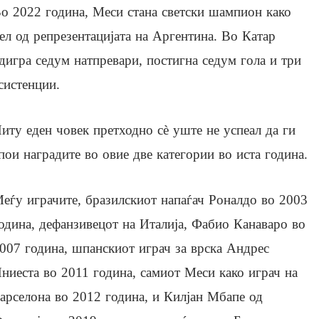
о 2022 година, Меси стана светски шампион како
ел од репрезентацијата на Аргентина. Во Катар
дигра седум натпревари, постигна седум гола и три
систенции.
иту еден човек претходно сè уште не успеал да ги
пои наградите во овие две категории во иста година.
еѓу играчите, бразилскиот напаѓач Роналдо во 2003
одина, дефанзивецот на Италија, Фабио Канаваро во
007 година, шпанскиот играч за врска Андрес
ниеста во 2011 година, самиот Меси како играч на
арселона во 2012 година, и Килјан Мбапе од