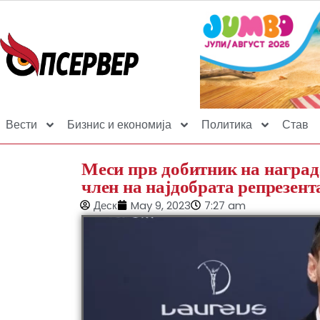
Вести
Бизнис и економија
Политика
Став
Меси прв добитник на награда
член на најдобрата репрезент
Деск
May 9, 2023
7:27 am