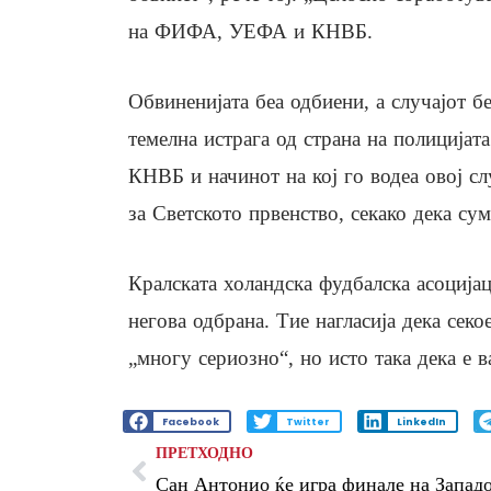
на ФИФА, УЕФА и КНВБ.
Обвиненијата беа одбиени, а случајот б
темелна истрага од страна на полицијат
КНВБ и начинот на кој го водеа овој с
за Светското првенство, секако дека су
Кралската холандска фудбалска асоцијац
негова одбрана. Тие нагласија дека сек
„многу сериозно“, но исто така дека е в
Facebook
Twitter
LinkedIn
ПРЕТХОДНО