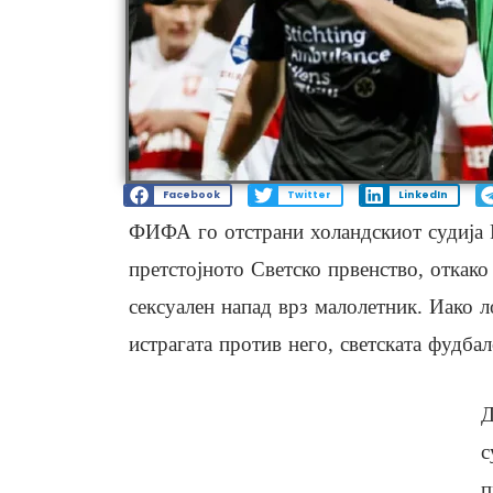
Facebook
Twitter
LinkedIn
ФИФА го отстрани холандскиот судија Р
претстојното Светско првенство, откак
сексуален напад врз малолетник. Иако л
истрагата против него, светската фудбал
Д
с
п