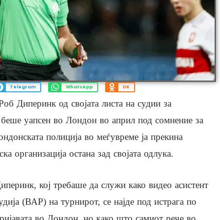
Telegram
WhatsApp
OK
об Диперинк од својата листа на судии за
о беше уапсен во Лондон во април под сомнение за
ондонската полиција во меѓувреме ја прекина
ска организација остана зад својата одлука.
иперинк, кој требаше да служи како видео асистент
удија (ВАР) на турнирот, се најде под истрага по
ријавата во Лондон, но како што самиот рече во