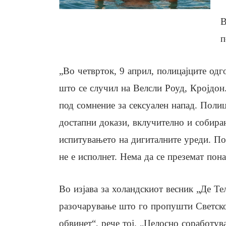
В
п
„Во четврток, 9 април, полицајците одго
што се случил на Велсли Роуд, Кројдон
под сомнение за сексуален напад. Полиц
достапни докази, вклучително и собира
испитувањето на дигиталните уреди. По 
не е исполнет. Нема да се преземат по
Во изјава за холандскиот весник „Де Те
разочарување што го пропушти Светско
обвинет“, рече тој. „Целосно соработув