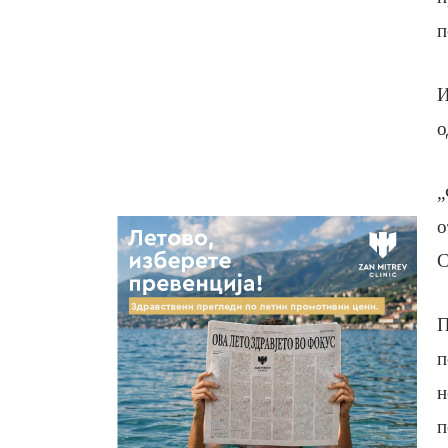
п
И
о
„
о
С
П
п
н
п