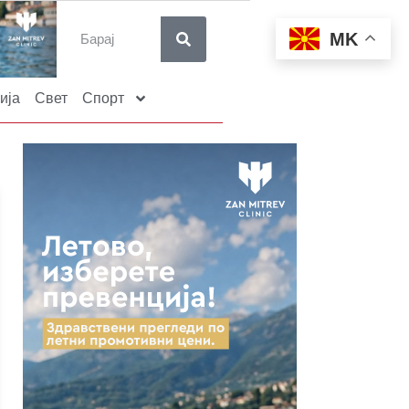
MK
ија
Свет
Спорт