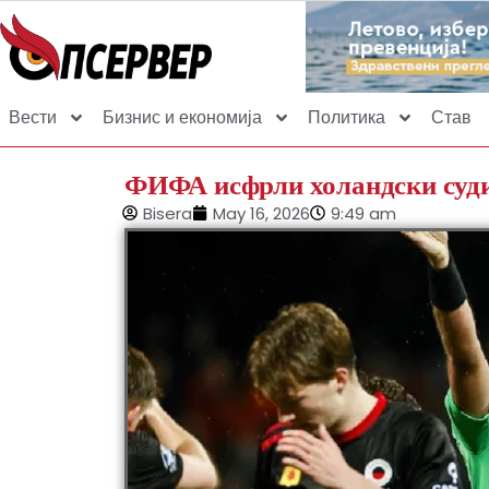
Вести
Бизнис и економија
Политика
Став
ФИФА исфрли холандски суди
Bisera
May 16, 2026
9:49 am