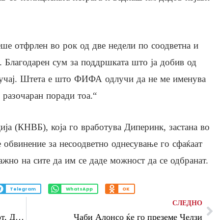
еше отфрлен во рок од две недели по соодветна и
а. Благодарен сум за поддршката што ја добив од
лучај. Штета е што ФИФА одлучи да не ме именува
м разочаран поради тоа.“
ија (КНВБ), која го вработува Диперинк, застана во
ое обвинение за несоодветно однесување го сфаќаат
ажно на сите да им се даде можност да се одбранат.
Telegram
WhatsApp
OK
СЛЕДНО
Сан Антонио ќе игра финале на Западот, Детроит на Истокот избори мајсторка
Чаби Алонсо ќе го преземе Челзи