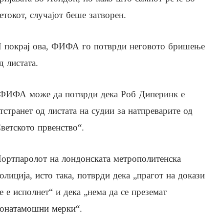
етокот, случајот беше затворен.
 покрај ова, ФИФА го потврди неговото бришење
д листата.
ФИФА може да потврди дека Роб Диперинк е
тстранет од листата на судии за натпреварите од
ветското првенство“.
ортпаролот на лондонската метрополитенска
олиција, исто така, потврди дека „прагот на докази
е е исполнет“ и дека „нема да се преземат
онатамошни мерки“.