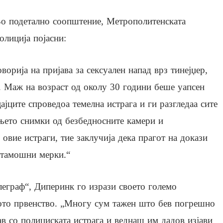
о подетално соопштение, Метрополитенската
олиција појасни:
ворија на пријава за сексуален напад врз тинејџер,
. Маж на возраст од околу 30 години беше уапсен
ајците спроведоа темелна истрага и ги разгледаа сите
њето снимки од безбедносните камери и
овие истраги, тие заклучија дека прагот на докази
натамошни мерки.“
леграф“, Диперинк го изрази своето големо
то првенство. „Многу сум тажен што бев погрешно
ав со полициската истрага и веднаш им дадов изјави