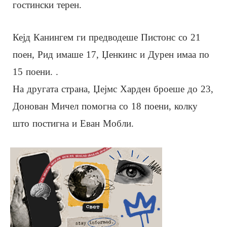
гостински терен.
Кејд Канингем ги предводеше Пистонс со 21
поен, Рид имаше 17, Џенкинс и Дурен имаа по
15 поени. .
На другата страна, Џејмс Харден броеше до 23,
Донован Мичел помогна со 18 поени, колку
што постигна и Еван Мобли.