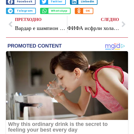
Facebook
Twitter
LinkedIn
Telegram
WhatsApp
OK
ПРЕТХОДНО
СЛЕДНО
Вардар е шампион на Македонија
ФИФА исфрли холандски судија од Светското првенство