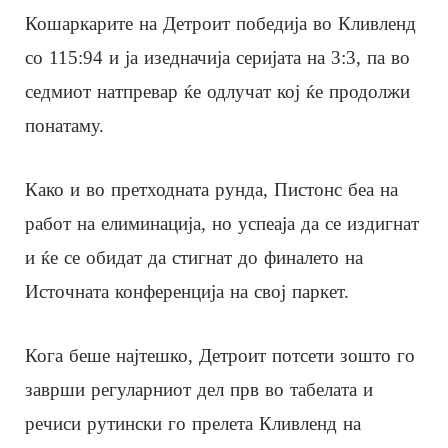
Кошаркарите на Детроит победија во Кливленд
со 115:94 и ја изедначија серијата на 3:3, па во
седмиот натпревар ќе одлучат кој ќе продолжи
понатаму.
Како и во претходната рунда, Пистонс беа на
работ на елиминација, но успеаја да се издигнат
и ќе се обидат да стигнат до финалето на
Источната конференција на свој паркет.
Кога беше најтешко, Детроит потсети зошто го
заврши регуларниот дел прв во табелата и
речиси рутински го прелета Кливленд на