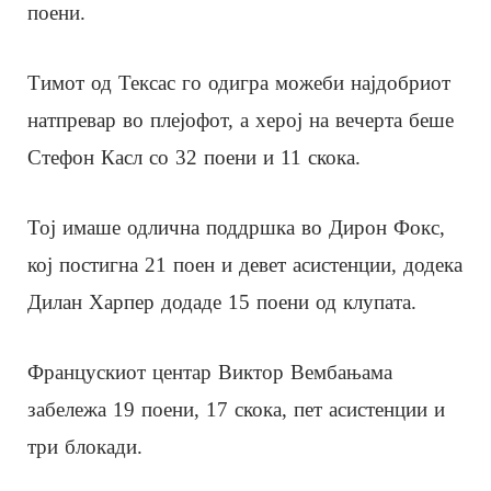
поени.
Тимот од Тексас го одигра можеби најдобриот
натпревар во плејофот, а херој на вечерта беше
Стефон Касл со 32 поени и 11 скока.
Тој имаше одлична поддршка во Дирон Фокс,
кој постигна 21 поен и девет асистенции, додека
Дилан Харпер додаде 15 поени од клупата.
Францускиот центар Виктор Вембањама
забележа 19 поени, 17 скока, пет асистенции и
три блокади.