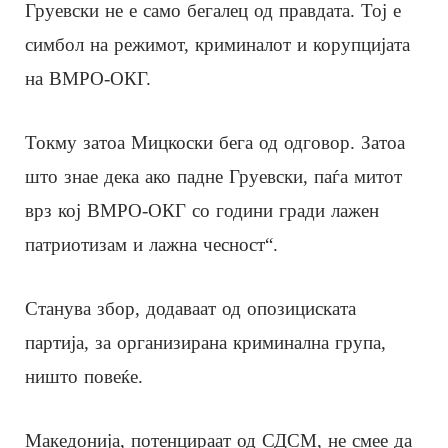
Груевски не е само бегалец од правдата. Тој е
симбол на режимот, криминалот и корупцијата
на ВМРО-ОКГ.
Токму затоа Мицкоски бега од одговор. Затоа
што знае дека ако падне Груевски, паѓа митот
врз кој ВМРО-ОКГ со години гради лажен
патриотизам и лажна чесност“.
Станува збор, додаваат од опозициската
партија, за организирана криминална група,
ништо повеќе.
Македонија, потенцираат од СДСМ, не смее да