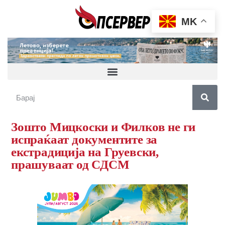
MK
Зошто Мицкоски и Филков не ги
испраќаат документите за
екстрадиција на Груевски,
прашуваат од СДСМ