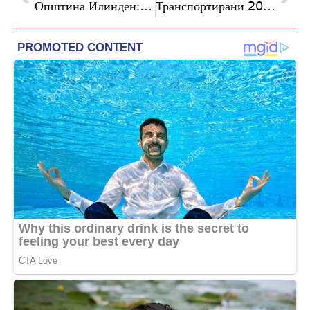
Општина Илинден: Успешно реализирана овогодинешната литературна манифестација „Денови на културата“
Транспортирани 𝟤𝟢𝟢 кубни метри отпад во рамките на акцијата „Генералка викенд“