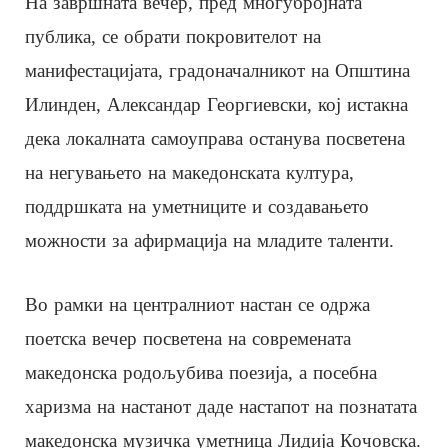
На завршната вечер, пред многубројната
публика, се обрати покровителот на
манифестацијата, градоначалникот на Општина
Илинден, Александар Георгиевски, кој истакна
дека локалната самоуправа останува посветена
на негувањето на македонската култура,
поддршката на уметниците и создавањето
можности за афирмација на младите таленти.
Во рамки на централниот настан се одржа
поетска вечер посветена на современата
македонска родољубива поезија, а посебна
харизма на настанот даде настапот на познатата
македонска музичка уметница Лидија Кочовска.