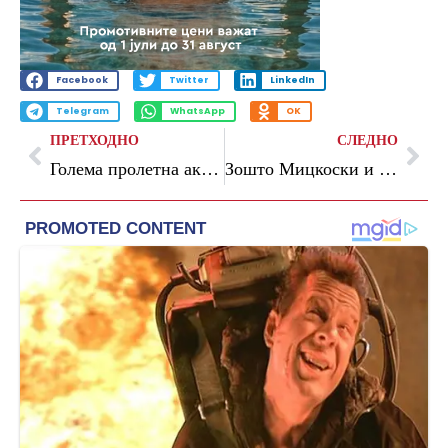
Facebook
Twitter
LinkedIn
Telegram
WhatsApp
OK
ПРЕТХОДНО
СЛЕДНО
Голема пролетна акција за бесплатно собирање кабаст отпад во општина Аеродром
Зошто Мицкоски и Филков не ги испраќаат документите за екстрадиција на Груевски, прашуваат од СДСМ