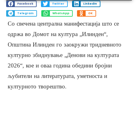
Facebook
Twitter
LinkedIn
Telegram
WhatsApp
OK
Со свечена централна манифестација што се
одржа во Домот на култура „Илинден“,
Општина Илинден го заокружи тридневното
културно збиднување „Денови на културата
2026“, кое и оваа година обедини бројни
љубители на литературата, уметноста и
културното творештво.