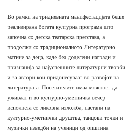
Во рамки на тридневната манифестацијата беше
реализирана богата културна програма што
започна со детска театарска претстава, а
продолжи со традиционалното Литературно
матине за деца, каде беа доделени награди и
признанија за најуспешните литературни творби
и за автори кои придонесуваат во развојот на
литературата. Посетителите имаа можност да
уживаат и во културно-уметничка вечер
исполнета со ликовна изложба, настапи на
културно-уметнички друштва, танцови точки и
музички изведби на ученици од општина