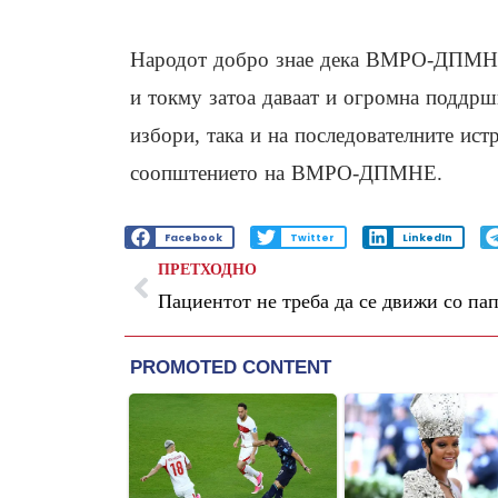
Народот добро знае дека ВМРО-ДПМНЕ 
и токму затоа даваат и огромна поддршк
избори, така и на последователните ист
соопштението на ВМРО-ДПМНЕ.
Facebook
Twitter
LinkedIn
ПРЕТХОДНО