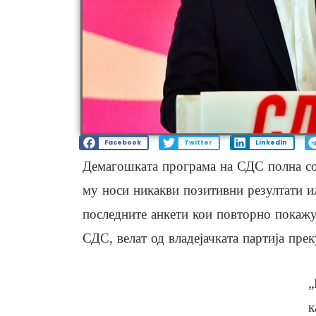
Facebook
Twitter
LinkedIn
Демагошката програма на СДС полна со
му носи никакви позитивни резултати ил
последните анкети кои повторно пока
СДС, велат од владејачката партија пре
„
к