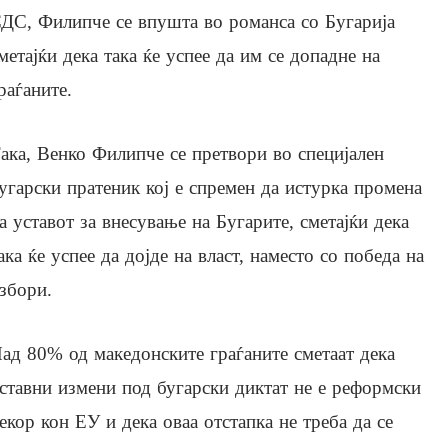
ДС, Филипче се впушта во романса со Бугарија
метајќи дека така ќе успее да им се допадне на
раѓаните.
ака, Венко Филипче се претвори во специјален
угарски пратеник кој е спремен да истурка промена
а уставот за внесување на Бугарите, сметајќи дека
ака ќе успее да дојде на власт, наместо со победа на
збори.
ад 80% од македонските граѓаните сметаат дека
ставни измени под бугарски диктат не е реформски
екор кон ЕУ и дека оваа отстапка не треба да се