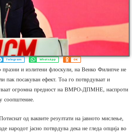
Telegram
WhatsApp
OK
 празни и излитени флоскули, на Венко Филипче не
и пак посакуван ефект. Тоа го потврдуваат и
жуваат огромна предност на ВМРО-ДПМНЕ, наспроти
ку соопштение.
Потиснат од ваквите резултати на јавното мислење,
аде народот јасно потврдува дека не гледа опција во