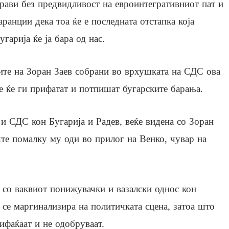
рави без предвидливост на евроинтегративниот пат и
аранции дека тоа ќе е последната отстапка која
угарија ќе ја бара од нас.
тите на Зоран Заев собрани во врхушката на СДС ова
ре ќе ги прифатат и потпишат бугарските барања.
и СДС кон Бугарија и Радев, веќе видена со Зоран
ште помалку му оди во прилог на Венко, чувар на
со ваквиот понижувачки и вазалски однос кон
 се маргинализира на политичката сцена, затоа што
ифаќаат и не одобруваат.