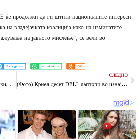
ќе продолжи да ги штити националните интереси
а на владејачката коалиција како на изминатите
ражувања на јавното мислење“, се вели во
Telegram
WhatsApp
OK
СЛЕДНО
Пациентот не треба да се движи со папки, почнавме процес на дигитална трансформација, рече Алиу за првата година на чело на здравството
(Фото) Криел десет DELL лаптопи во изнајмено возило – го фатија цариниците на Богородица