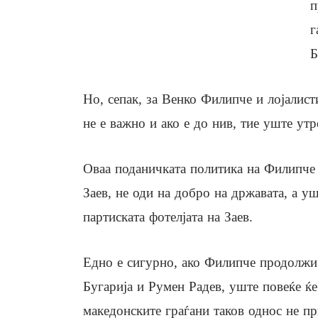
п
г
Б
Но, сепак, за Венко Филипче и лојалис
не е важно и ако е до нив, тие уште ут
Оваа поданичката политика на Филипче 
Заев, не оди на добро на државата, а у
партиската фотелјата на Заев.
Едно е сигурно, ако Филипче продолжи 
Бугарија и Румен Радев, уште повеќе ќе
македонските граѓани таков однос не пр