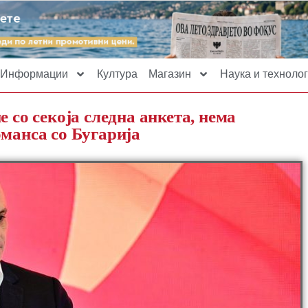
Информации
Култура
Магазин
Наука и технолог
о секоја следна анкета, нема
оманса со Бугарија