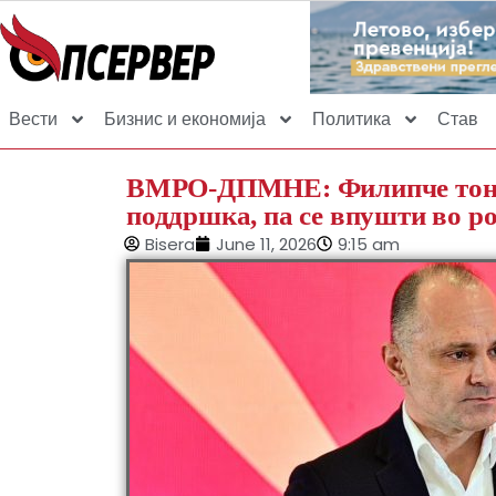
Вести
Бизнис и економија
Политика
Став
ВМРО-ДПМНЕ: Филипче тоне с
поддршка, па се впушти во р
Bisera
June 11, 2026
9:15 am