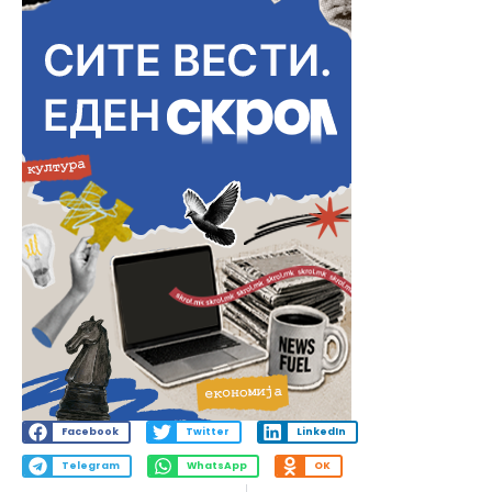
Facebook
Twitter
LinkedIn
Telegram
WhatsApp
OK