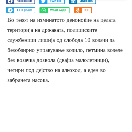
Facebook
Twitter
LinkedIn
Telegram
WhatsApp
OK
Во текот на изминатото деноноќие на целата
територија на државата, полициските
службеници лишија од слобода 10 возачи за
безобѕирно управување возило, петмина возеле
без возачка дозвола (двајца малолетници),
четири под дејство на алкохол, а еден во
забранета насока.