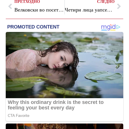
ПРЕТХОДНО
СЛЕДНО
Велковски во посета на Центарот за социјална работа во Велес: Помошта да стигне до оние на кои им е најпотребна
Четири лица уапсени, вкупно пет пријави за семејно насилство во последното деноноќие