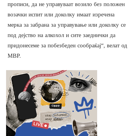
прописи, да не управуваат возило без положен
возачки испит или доколку имаат изречена
мерка за забрана за управување или доколку се
под дејство на алкохол и сите заеднички да
придонесеме за побезбеден сообраќај“, велат од
МВР.