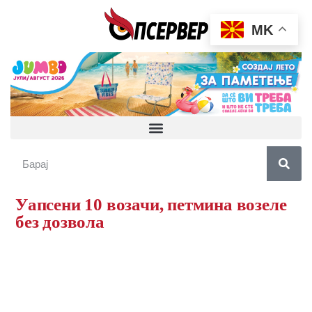
MK
Уапсени 10 возачи, петмина возеле
без дозвола