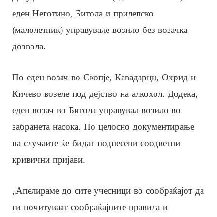
еден Неготино, Битола и прилепско
(малолетник) управувале возило без возачка
дозвола.
По еден возач во Скопје, Кавадарци, Охрид и
Кичево возеле под дејство на алкохол. Додека,
еден возач во Битола управувал возило во
забранета насока. По целосно документирање
на случаите ќе бидат поднесени соодветни
кривични пријави.
„Апелираме до сите учесници во сообраќајот да
ги почитуваат сообраќајните правила и