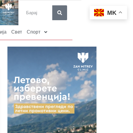
MK
ија
Свет
Спорт