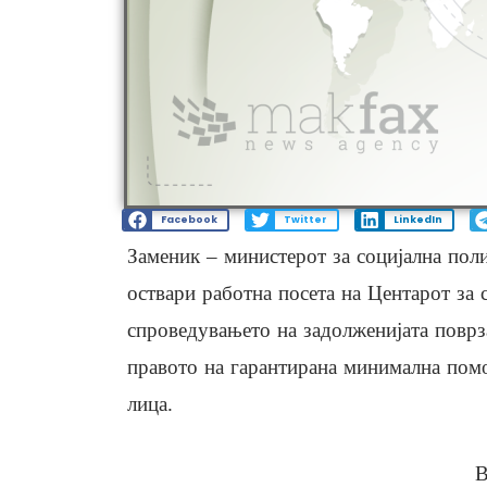
Facebook
Twitter
LinkedIn
Заменик – министерот за социјална поли
оствари работна посета на Центарот за 
спроведувањето на задолженијата поврз
правото на гарантирана минимална помо
лица.
В