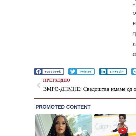
„
с
н
т
и
с
Facebook
Twitter
LinkedIn
ПРЕТХОДНО