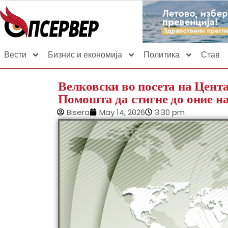
Вести
Бизнис и економија
Политика
Став
Велковски во посета на Цента
Помошта да стигне до оние на
Bisera
May 14, 2026
3:30 pm