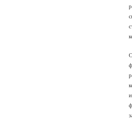
р
с
с
к
С
ф
р
к
и
ф
з