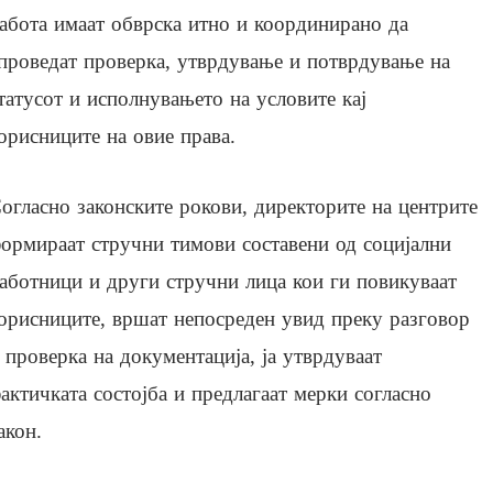
абота имаат обврска итно и координирано да
проведат проверка, утврдување и потврдување на
татусот и исполнувањето на условите кај
орисниците на овие права.
огласно законските рокови, директорите на центрите
ормираат стручни тимови составени од социјални
аботници и други стручни лица кои ги повикуваат
орисниците, вршат непосреден увид преку разговор
 проверка на документација, ја утврдуваат
актичката состојба и предлагаат мерки согласно
акон.