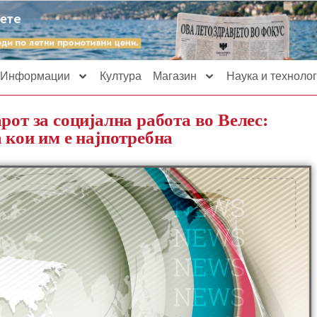
Информации
Култура
Магазин
Наука и технолог
рот за социјална работа во Велес:
 кои им е најпотребна