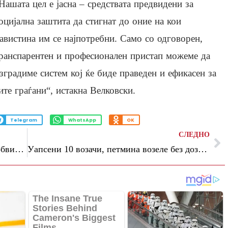
Нашата цел е јасна – средствата предвидени за
оцијална заштита да стигнат до оние на кои
авистина им се најпотребни. Само со одговорен,
ранспарентен и професионален пристап можеме да
зградиме систем кој ќе биде праведен и ефикасен за
ите граѓани“, истакна Велковски.
Telegram
WhatsApp
OK
СЛЕДНО
ВМРО-ДПМНЕ: Сведоштва имаме од обвинители и судии дека Заев, Шеќеринска и Спасовски биле тие кои кажувале кој ќе се гони
Уапсени 10 возачи, петмина возеле без дозвола