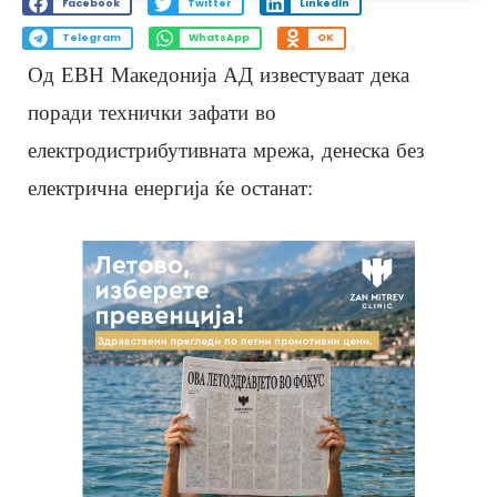
Facebook
Twitter
LinkedIn
Telegram
WhatsApp
OK
Од ЕВН Македонија АД известуваат дека
поради технички зафати во
електродистрибутивната мрежа, денеска без
електрична енергија ќе останат: