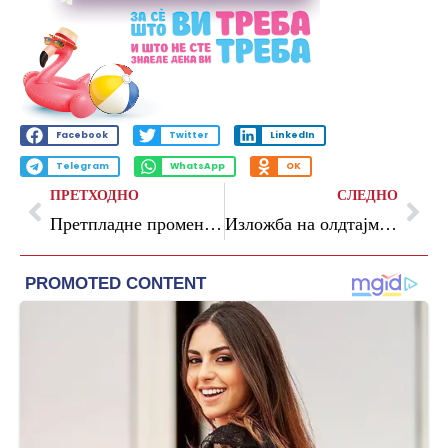
Facebook
Twitter
LinkedIn
Telegram
WhatsApp
OK
ПРЕТХОДНО
СЛЕДНО
Претпладне променливо облачно време со сончеви периоди, попладне услови за пороен дожд
Изложба на олдтајмери го разубави градскиот плоштад во Струмица