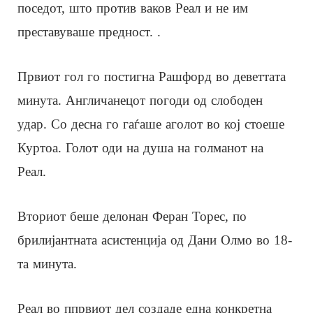
поседот, што против ваков Реал и не им
преставуваше предност. .
Првиот гол го постигна Рашфорд во деветтата
минута. Англичанецот погоди од слободен
удар. Со десна го гаѓаше аголот во кој стоеше
Куртоа. Голот оди на душа на голманот на
Реал.
Вториот беше делонан Феран Торес, по
брилијантната асистенција од Дани Олмо во 18-
та минута.
Реал во ппрвиот дел создаде една конкретна