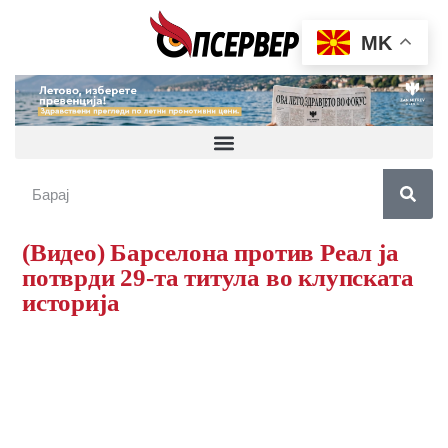
MK
(Видео) Барселона против Реал ја
потврди 29-та титула во клупската
историја