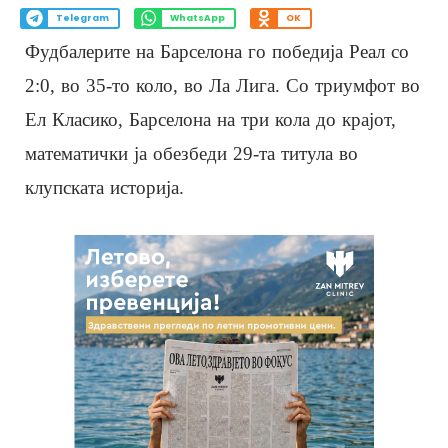
Telegram
WhatsApp
OK
Фудбалерите на Барселона го победија Реал со
2:0, во 35-то коло, во Ла Лига. Со триумфот во
Ел Класико, Барселона на три кола до крајот,
математички ја обезбеди 29-та титула во
клупската историја.