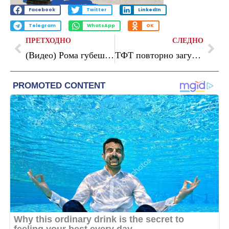
Facebook
Twitter
LinkedIn
Telegram
WhatsApp
OK
ПРЕТХОДНО
СЛЕДНО
(Видео) Рома губеше до 94-та минута па победи во Парма
ТФТ повторно загуби од Борац – Српскиот тим избори опстанок во АБА лигата