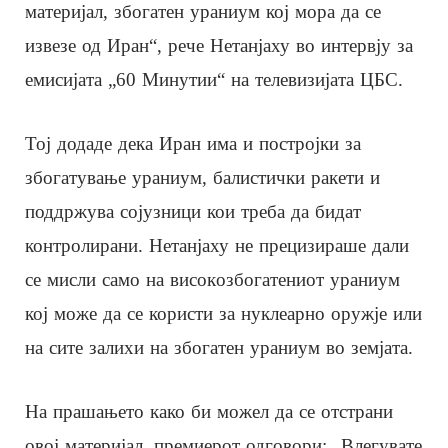
материјал, збогатен ураниум кој мора да се
извезе од Иран“, рече Нетанјаху во интервју за
емисијата „60 Минутии“ на телевизијата ЦБС.
Тој додаде дека Иран има и постројки за
збогатување ураниум, балистички ракети и
поддржува сојузници кои треба да бидат
контролирани. Нетанјаху не прецизираше дали
се мисли само на високoзбогатениот ураниум
кој може да се користи за нуклеарно оружје или
на сите залихи на збогатен ураниум во земјата.
На прашањето како би можел да се отстрани
овој материјал, премиерот одговори: „Влегувате