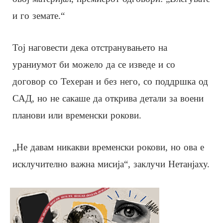
и го земате.“
Тој наговести дека отстранувањето на
ураниумот би можело да се изведе и со
договор со Техеран и без него, со поддршка од
САД, но не сакаше да открива детали за воени
планови или временски рокови.
„Не давам никакви временски рокови, но ова е
исклучително важна мисија“, заклучи Нетанјаху.