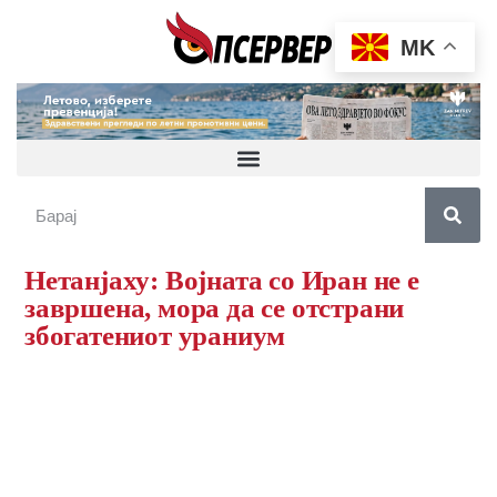
MK
Нетанјаху: Војната со Иран не е
завршена, мора да се отстрани
збогатениот ураниум