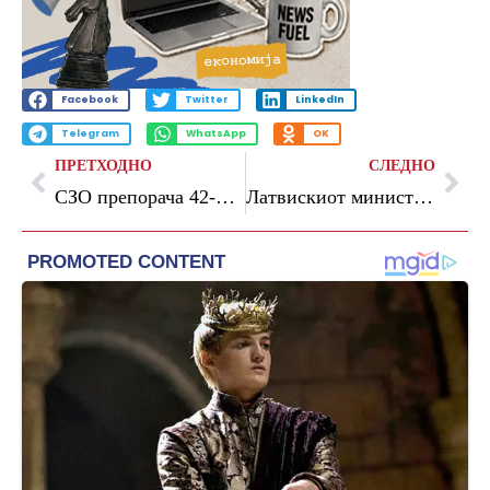
Facebook
Twitter
LinkedIn
Telegram
WhatsApp
OK
ПРЕТХОДНО
СЛЕДНО
СЗО препорача 42-дневен карантин за патниците од крузерот каде изби епидемија на хантавирус
Латвискиот министер за одбрана поднесе оставка откако украински дронови ненамерно погодиле складишта со нафта во Латвија