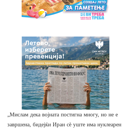
„Мислам дека војната постигна многу, но не е
завршена, бидејќи Иран сè уште има нуклеарен