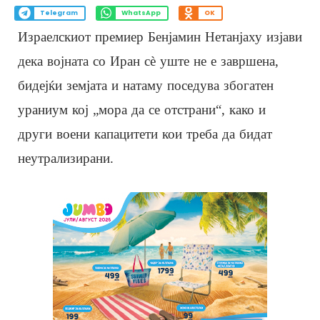
Telegram
WhatsApp
OK
Израелскиот премиер Бенјамин Нетанјаху изјави
дека војната со Иран сè уште не е завршена,
бидејќи земјата и натаму поседува збогатен
ураниум кој „мора да се отстрани“, како и
други воени капацитети кои треба да бидат
неутрализирани.