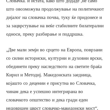
Словачка. и истата, како што додаде ,не само
што овозможува продолжување на политичкиот
дијалог на словачка почва, туку ќе придонесе и
за зацврстување на веќе стабилните билатерални
односи, преку разбирање и поддршка.
„Две мали земји во срцето на Европа, поврзани
со силни историски, културни и духовни врски,
обединети преку наследството на светите браќа
Кирил и Методиј. Македонската заедница,
којашто со децении е присутна во Словачка,
чинам дека е успешно интегрирана во
словачкото општество и дека гради еден
недовршен цврст словачко-македонски мост“,