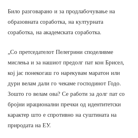
Било разговарано и за продлабочување на
образовната соработка, на културната
соработка, на академската соработка.
„Со претседателот Пелегрини споделивме
мислења и за нашиот предолг пат кон Брисел,
кој јас понекогаш го нарекувам маратон или
дури велам дали го чекаме господинот Годо.
Зошто го велам ова? Се работи за долг пат со
бројни ирационални пречки од идентитетски
карактер што е спротивно на суштината на
природата на ЕУ.