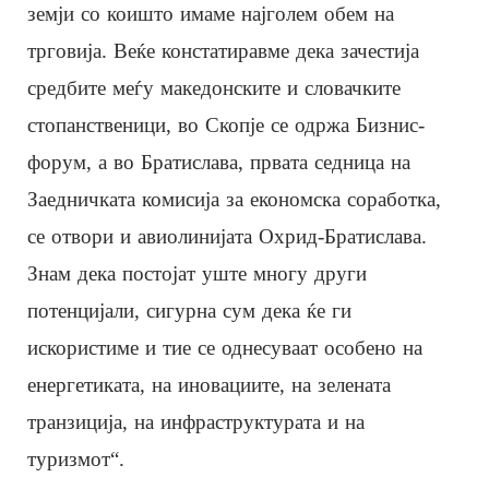
земји со коишто имаме најголем обем на
трговија. Веќе констатиравме дека зачестија
средбите меѓу македонските и словачките
стопанственици, во Скопје се одржа Бизнис-
форум, а во Братислава, првата седница на
Заедничката комисија за економска соработка,
се отвори и авиолинијата Охрид-Братислава.
Знам дека постојат уште многу други
потенцијали, сигурна сум дека ќе ги
искористиме и тие се однесуваат особено на
енергетиката, на иновациите, на зелената
транзиција, на инфраструктурата и на
туризмот“.