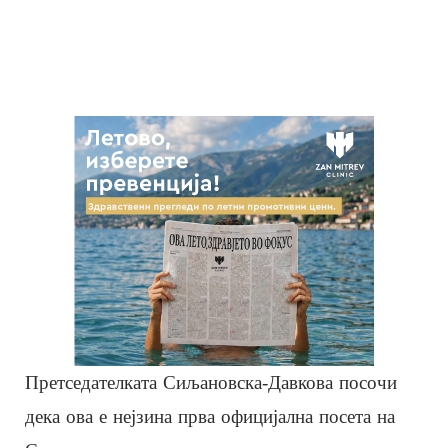
Претседателката Сиљановска-Давкова посочи
дека ова е нејзина прва официјална посета на