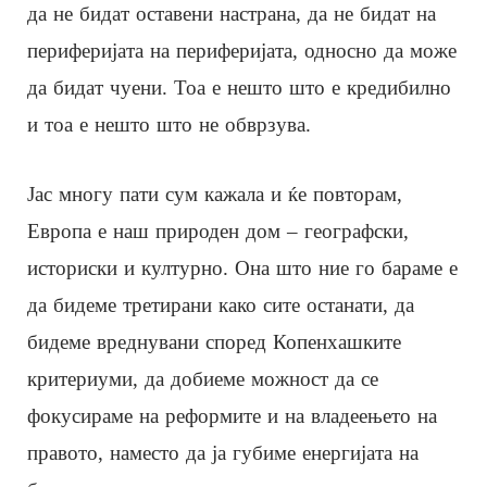
да не бидат оставени настрана, да не бидат на
периферијата на периферијата, односно да може
да бидат чуени. Тоа е нешто што е кредибилно
и тоа е нешто што не обврзува.
Јас многу пати сум кажала и ќе повторам,
Европа е наш природен дом – географски,
историски и културно. Она што ние го бараме е
да бидеме третирани како сите останати, да
бидеме вреднувани според Копенхашките
критериуми, да добиеме можност да се
фокусираме на реформите и на владеењето на
правото, наместо да ја губиме енергијата на