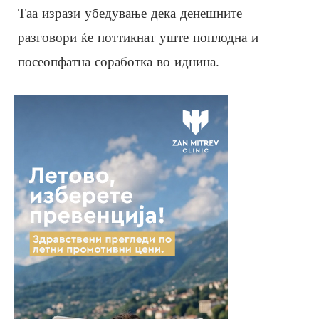
Таа изрази убедување дека денешните
разговори ќе поттикнат уште поплодна и
посеопфатна соработка во иднина.