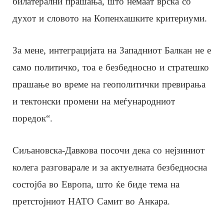
билатерални прашања, што немаат врска со
духот и словото на Копенхашките критериуми.
За мене, интеграцијата на Западниот Балкан не е
само политичко, тоа е безбедносно и стратешко
прашање во време на геополитички превирања
и тектонски промени на меѓународниот
поредок“.
Сиљановска-Давкова посочи дека со нејзиниот
колега разговарале и за актуелната безбедносна
состојба во Европа, што ќе биде тема на
претстојниот НАТО Самит во Анкара.