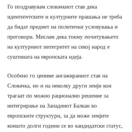
Го поздравувам словачкиот став дека
идентитетските и културните прашања не треба
да бидат предмет на политички условувања и
преговори. Мислам дека токму почитувањето
на културниот интегритет на секој народ е
суштината на европската идеја.
Особено го цениме ангажираниот став на
Словачка, но и на неколку други земји кои
трагаат по можно рационално решение за
интегрирање на Западниот Балкан во
европските структури, за да може земјите
коишто долги години се во кандидатски статус,