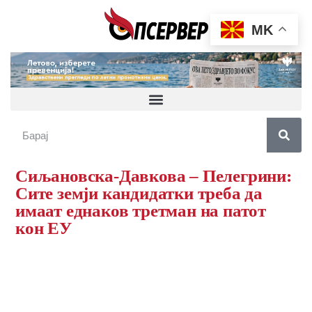
MK
Сиљановска-Давкова – Пелегрини:
Сите земји кандидатки треба да
имаат еднаков третман на патот
кон ЕУ