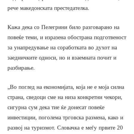
рече македонската престедателка.
Кажа дека со Пелегрини било разговарано на
повеќе теми, и изразена обострана подготвеност
за унапредување на соработката во духот на
заедничките односи, но и взаемната почит и
разбирање.
„Во поглед на економијата, која не е моја силна
страна, сведоци сме на низа конкретни чекори,
сигурна сум дека тие ќе донесат повеќе
инвестиции, поголема трговска размена, како и
развој на туризмот. Словачка е меѓу првите 20