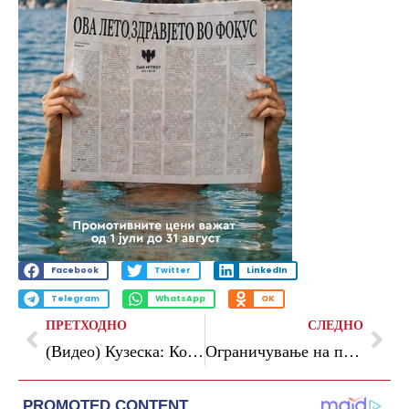
Facebook
Twitter
LinkedIn
Telegram
WhatsApp
OK
ПРЕТХОДНО
СЛЕДНО
(Видео) Кузеска: Козметички реконструкции не нѐ интересираат, Мицкоски ја води државата кон изолација додека кражбата продолжува
Ограничување на пловидбата за скутери и чамци на Охридското, Преспанското и Дојранското езеро