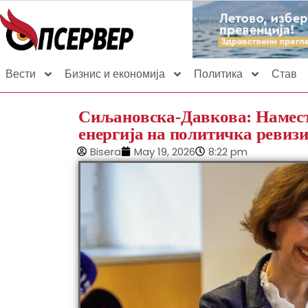
Вести
Бизнис и економија
Политика
Став
Сиљановска-Давкова: Намес
енергија на политичка ревизи
Bisera
May 19, 2026
8:22 pm