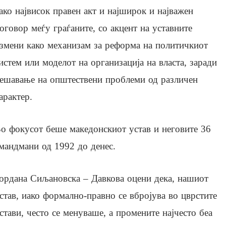
ако највисок правен акт и најширок и најважен
оговор меѓу граѓаните, со акцент на уставните
змени како механизам за реформа на политичкиот
истем или моделот на организација на власта, заради
ешавање на општествени проблеми од различен
арактер.
о фокусот беше македонскиот устав и неговите 36
мандмани од 1992 до денес.
ордана Сиљановска – Давкова оцени дека, нашиот
став, иако формално-правно се вбројува во цврстите
стави, често се менуваше, а промените најчесто беа