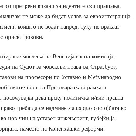
ет со препреки врзани за идентитетски прашања,
нализам не може да бидат услов за евроинтеграција,
измени коишто не водат напред, туку не враќаат
историски ровови.
итирање мислења на Венецијанската комисија,
суди на Судот за човекови права од Стразбург,
ставови на професори по Уставно и Меѓународно
роблематичност на Преговарачката рамка и
, посочувајќи дека преку политичка и/или правна
право треба да се надмине status quo состојбата во
 во нов чин на уставен инжењеринг, губејќи ја
торијата, наместо на Копенхашки реформи!