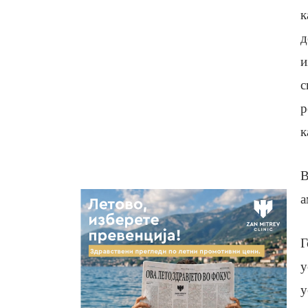
к
д
и
с
р
к
В
а
Г
у
у