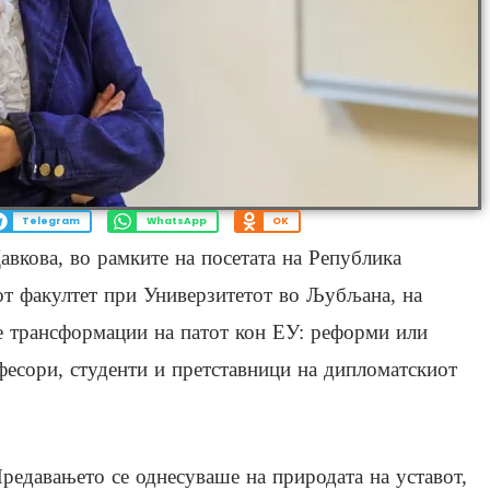
Telegram
WhatsApp
OK
авкова, во рамките на посетата на Република
от факултет при Универзитетот во Љубљана, на
те трансформации на патот кон ЕУ: реформи или
фесори, студенти и претставници на дипломатскиот
редавањето се однесуваше на природата на уставот,