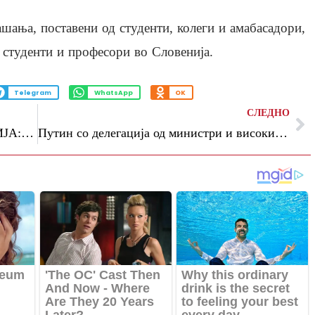
шања, поставени од студенти, колеги и амабасадори,
 студенти и професори во Словенија.
Telegram
WhatsApp
OK
СЛЕДНО
КРУНА НА ДВЕ ДЕЦЕНИИ ТРАДИЦИЈА: Јубилејниот 20-ти „Grand Prix SKOPJE 2026“ во знак на врвен спорт и визионерството на Јордан Тасевски
Путин со делегација од министри и високи функционери пристигна во Кина