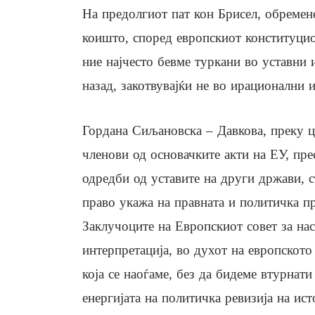
На предолгиот пат кон Брисел, обремен
коишто, според европскиот конституцио
ние најчесто бевме туркани во уставни 
назад, закотвувајќи не во ирационални 
Гордана Сиљановска – Давкова, преку ц
членови од основачките акти на ЕУ, пре
одредби од уставите на други држави, 
право укажа на правната и политичка п
Заклучоците на Европскиот совет за нас
интерпретација, во духот на европското 
која се наоѓаме, без да бидеме втурнати
енергијата на политичка ревизија на ис