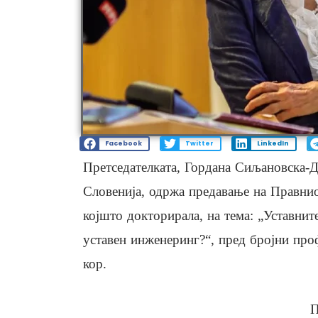
Facebook
Twitter
LinkedIn
Претседателката, Гордана Сиљановска-Д
Словенија, одржа предавање на Правни
којшто докторирала, на тема: „Уставни
уставен инженеринг?“, пред бројни про
кор.
П