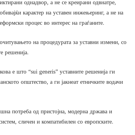
иктирани однадвор, а не се креирани одвнатре,
обивајќи карактер на уставен инжењеринг, а не на
еформски процес во интерес на граѓаните.
почитувањето на процедурата за уставни измени, со
е решенија.
ва е што “sui generis” уставните решенија ги
ѓанското општество, а ги јакнеат етничките водачи
ушна потреба од пристојна, модерна држава и
истем, сличен и компатибилен со европските.