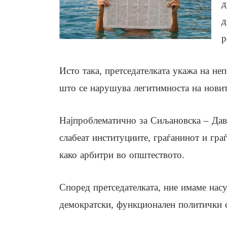
д
д
р
Исто така, претседателката укажа на не
што се нарушува легитимноста на новит
Најпроблематично за Сиљановска – Давко
слабеат институциите, граѓанинот и гра
како арбитри во општеството.
Според претседателката, ние имаме нас
демократски, функционален политички с