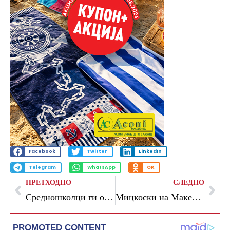
Facebook
Twitter
LinkedIn
Telegram
WhatsApp
OK
ПРЕТХОДНО
СЛЕДНО
Средношколци ги отворија клучните прашања пред пратениците
Мицкоски на Македонија 2025: Успешно ги менаџираме работите во државата, шест квартали по ред имаме 3,5 проценти реален раст на БДП