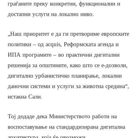
граѓаните преку конкретни, функционални и
достапни услуги на локално ниво.
„Наш приоритет е да ги претвориме европските
политики – од acquis, Реформската агенда и
ИПА програмите – во практични дигитални
решенија за општините, како што се е-дозволи,
дигитално урбанистичко планирање, локални
даночни системи и услуги за животна средина“,
истакна Сали.
Тој додаде дека Министерството работи на
воспоставување на стандардизирана дигитална
архитектура, која ќе овозможи