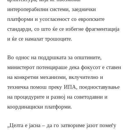
интероперабилни системи, заеднички
платформи и усогласеност со европските
стандарди, со што ќе се избегне фрагментација
и ќе се намалат трошоците.
Во однос на поддршката за општините,
министерот потенцираше дека фокусот е ставен
на конкретни механизми, вклучително и
техничка помош преку ИПА, поедноставување
на процедурите и развој на советодавни и
координациски платформи.
„Целта е јасна – да го затвориме јазот помеѓу