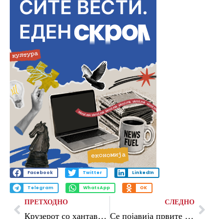
Facebook
Twitter
LinkedIn
Telegram
WhatsApp
OK
ПРЕТХОДНО
СЛЕДНО
Крузерот со хантавирус евакуиран; СЗО: Работата не е завршена
Се појавија првите симптоми на пациент во Мадрид заразен со хантавирус; „Сепак бевме во право“