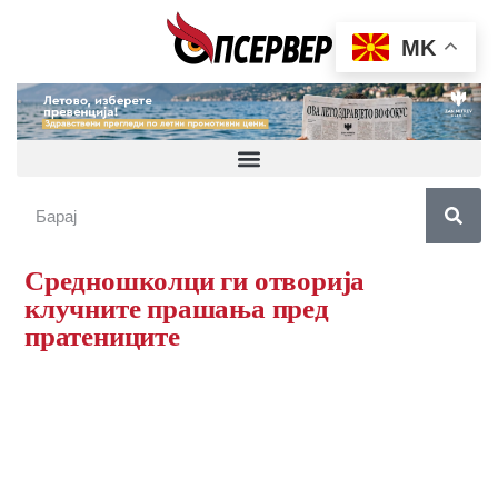
MK
Средношколци ги отворија
клучните прашања пред
пратениците