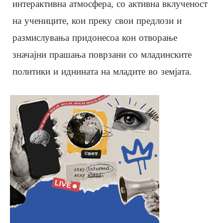
интерактивна атмосфера, со активна вклученост
на учениците, кои преку свои предлози и
размислувања придонесоа кон отворање
значајни прашања поврзани со младинските
политики и иднината на младите во земјата.