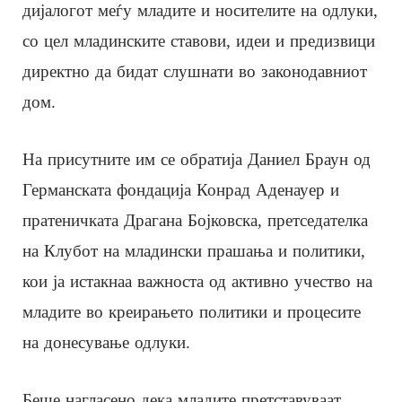
дијалогот меѓу младите и носителите на одлуки,
со цел младинските ставови, идеи и предизвици
директно да бидат слушнати во законодавниот
дом.
На присутните им се обратија Даниел Браун од
Германската фондација Конрад Аденауер и
пратеничката Драгана Бојковска, претседателка
на Клубот на младински прашања и политики,
кои ја истакнаа важноста од активно учество на
младите во креирањето политики и процесите
на донесување одлуки.
Беше нагласено дека младите претставуваат