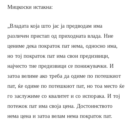
Мицкоски истакна:
„Владата која што јас ја предводам има
различен пристап од приходната влада. Ние
цениме дека пократок пат нема, односно има,
но тој пократок пат има свои предизвици,
најчесто тие предизвици се понижувачки. И
затоа велиме ако треба да одиме по потешкиот
пат, ќе одиме по потешкиот пат, но тоа место ќе
го заслужиме со квалитет и со испорака. И тој
потежок пат има своја цена. Достоинството
нема цена и затоа велам нема пократок пат.