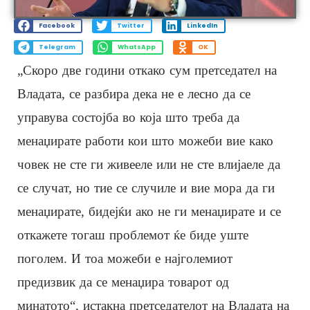
Facebook
Twitter
LinkedIn
Telegram
WhatsApp
OK
„Скоро две години откако сум претседател на
Владата, се разбира дека не е лесно да се
управува состојба во која што треба да
менаџирате работи кои што можеби вие како
човек не сте ги живееле или не сте влијаеле да
се случат, но тие се случиле и вие мора да ги
менаџирате, бидејќи ако не ги менаџирате и се
откажете тогаш проблемот ќе биде уште
поголем. И тоа можеби е најголемиот
предизвик да се менаџира товарот од
минатото“, истакна претседателот на Владата на