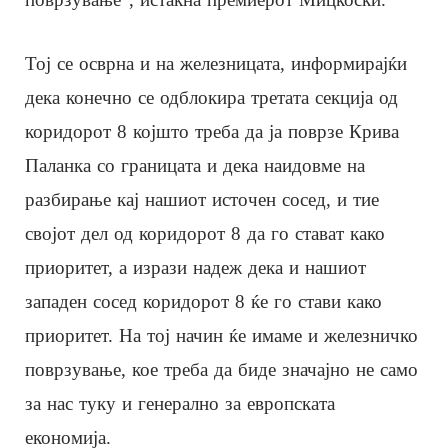
Тој се осврна и на железницата, информирајќи
дека конечно се одблокира третата секција од
коридорот 8 којшто треба да ја поврзе Крива
Паланка со границата и дека наидовме на
разбирање кај нашиот источен сосед, и тие
својот дел од коридорот 8 да го стават како
приоритет, а изрази надеж дека и нашиот
западен сосед коридорот 8 ќе го стави како
приоритет. На тој начин ќе имаме и железничко
поврзување, кое треба да биде значајно не само
за нас туку и генерално за европската
економија.