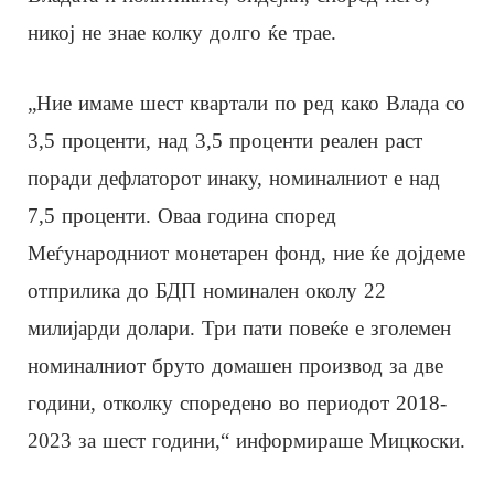
никој не знае колку долго ќе трае.
„Ние имаме шест квартали по ред како Влада со
3,5 проценти, над 3,5 проценти реален раст
поради дефлаторот инаку, номиналниот е над
7,5 проценти. Оваа година според
Меѓународниот монетарен фонд, ние ќе дојдеме
отприлика до БДП номинален околу 22
милијарди долари. Три пати повеќе е зголемен
номиналниот бруто домашен производ за две
години, отколку споредено во периодот 2018-
2023 за шест години,“ информираше Мицкоски.