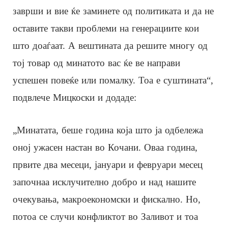
заврши и вие ќе заминете од политиката и да не
оставите такви проблеми на генерациите кои
што доаѓаат. А вештината да решите многу од
тој товар од минатото вас ќе ве направи
успешен повеќе или помалку. Тоа е суштината“,
подвлече Мицкоски и додаде:
„Минатата, беше година која што ја одбележа
оној ужасен настан во Кочани. Оваа година,
првите два месеци, јануари и февруари месец
започнаа исклучително добро и над нашите
очекувања, макроекономски и фискално. Но,
потоа се случи конфликтот во Заливот и тоа