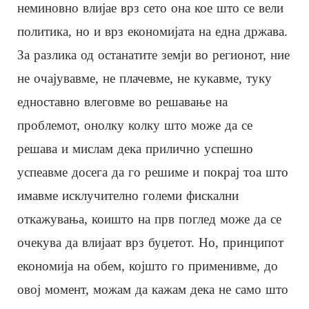
неминовно влијае врз сето она кое што се вели
политика, но и врз економијата на една држава.
За разлика од останатите земји во регионот, ние
не очајувавме, не плачевме, не кукавме, туку
едноставно влеговме во решавање на
проблемот, онолку колку што може да се
решава и мислам дека прилично успешно
успеавме досега да го решиме и покрај тоа што
имавме исклучително големи фискални
откажувања, коишто на прв поглед може да се
очекува да влијаат врз буџетот. Но, принципот
економија на обем, којшто го применивме, до
овој момент, можам да кажам дека не само што