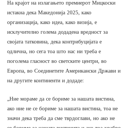
На крајот на излагањето премиерот Мицкоски
истакна дека Македонија 2025, како
организација, како идеа, како визија, е
исклучително голема додадена вредност за
својата татковина, дека контрибуцијата е
одлична, но сега тоа што нас ни треба е
поголема гласност во светските центри, во
Европа, во Соединетите Американски Држави и
на другите континенти и додаде:
„Ние мораме да се бориме за нашата вистина,
ако ние не се бориме за нашата вистина, тоа не
значи дека треба да сме тврдоглави, но ако не
се бориме за нашата вистинита и ако тоа храбро