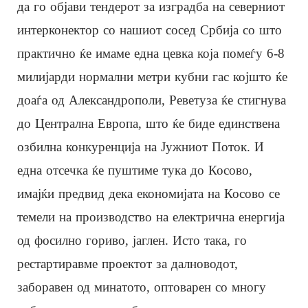
да го објави тендерот за изградба на северниот
интерконектор со нашиот сосед Србија со што
практично ќе имаме една цевка која помеѓу 6-8
милијарди нормални метри кубни гас којшто ќе
доаѓа од Александрополи, Реветуза ќе стигнува
до Централна Европа, што ќе биде единствена
озбилна конкуренција на Јужниот Поток. И
една отсечка ќе пуштиме тука до Косово,
имајќи предвид дека економијата на Косово се
темели на производство на електрична енергија
од фосилно гориво, јаглен. Исто така, го
рестартиравме проектот за далноводот,
заборавен од минатото, оптоварен со многу