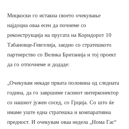
Мицкоски го истакна своето очекување
најдоцна оваа есен да почнеме со
реконструкција на пругата на Коридорот 10
Табановце-Гевгелија, заедно со стратешкото
партнерство со Велика Британија и тој проект
да го отпочнеме и додаде:
„Очекувам некаде првата половина од следната
година, да го завршиме гасниот интерконектор
со нашиот јужен сосед, со Грција. Со што ќе
имаме уште една стратешка и компаративна
предност. И очекувам оваа недела „Нома Гас“