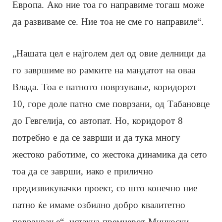
Европа. Ако ние тоа го направиме тогаш може
да развиваме се. Ние тоа не сме го направиле“.
„Нашата цел е најголем дел од овие делници да
го завршиме во рамките на мандатот на оваа
Влада. Тоа е патното поврзување, коридорот
10, горе доле патно сме поврзани, од Табановце
до Гевгелија, со автопат. Но, коридорот 8
потребно е да се заврши и да тука многу
жестоко работиме, со жестока динамика да сето
тоа да се заврши, иако е прилично
предизвикувачки проект, со што конечно ние
патно ќе имаме озбилно добро квалитетно
поврзување“, истакна премиерот Мицкоски.