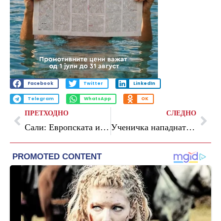
Facebook
Twitter
LinkedIn
Telegram
WhatsApp
OK
ПРЕТХОДНО
СЛЕДНО
Сали: Европската интеграција мора да се претвори во конкретни дигитални услуги за граѓаните
Ученичка нападната во основно училиште во Скопје, нејзин соученик снимал со мобилен телефон