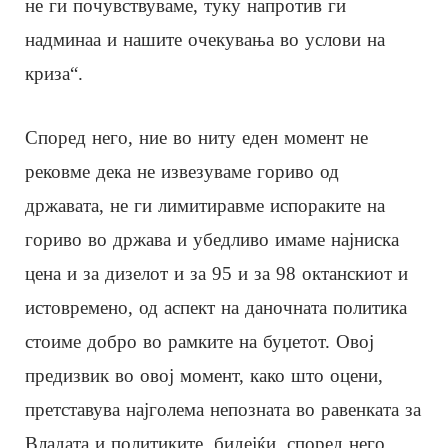
не ги почувствуваме, туку напротив ги
надминаа и нашите очекувања во услови на
криза“.
Според него, ние во ниту еден момент не
рековме дека не извезуваме гориво од
државата, не ги лимитиравме испораките на
гориво во држава и убедливо имаме најниска
цена и за дизелот и за 95 и за 98 октанскиот и
истовремено, од аспект на даночната политика
стоиме добро во рамките на буџетот. Овој
предизвик во овој момент, како што оцени,
претставува најголема непозната во равенката за
Владата и политиките, бидејќи, според него,