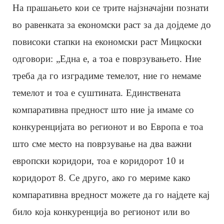
На прашањето кои се трите најзначајни познати
во равенката за економски раст за да дојдеме до
повисоки стапки на економски раст Мицкоски
одговори: „Една е, а тоа е поврзувањето. Ние
треба да го изградиме темелот, ние го немаме
темелот и тоа е суштината. Единствената
компаративна предност што ние ја имаме со
конкуренцијата во регионот и во Европа е тоа
што сме место на поврзување на два важни
европски коридори, тоа е коридорот 10 и
коридорот 8. Се друго, ако го мериме како
компаративна вредност можете да го најдете кај
било која конкуренција во регионот или во