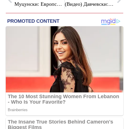
Муцунски: Европската комисија стави на располагање 65,7 милиони евра за државата – највисок износ во регионот
(Видео) Давчевски: Скопје повторно е затрупано во ѓубре и претворено во еколошка депонија