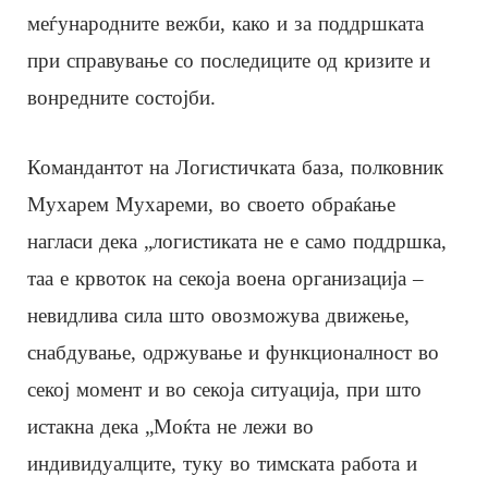
меѓународните вежби, како и за поддршката
при справување со последиците од кризите и
вонредните состојби.
Командантот на Логистичката база, полковник
Мухарем Мухареми, во своето обраќање
нагласи дека „логистиката не е само поддршка,
таа е крвоток на секоја воена организација –
невидлива сила што овозможува движење,
снабдување, одржување и функционалност во
секој момент и во секоја ситуација, при што
истакна дека „Моќта не лежи во
индивидуалците, туку во тимската работа и