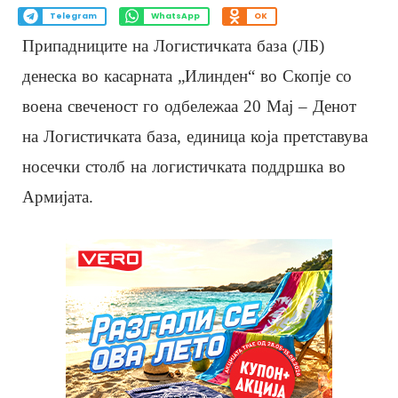
Telegram
WhatsApp
OK
Припадниците на Логистичката база (ЛБ)
денеска во касарната „Илинден“ во Скопје со
воена свеченост го одбележаа 20 Мај – Денот
на Логистичката база, единица која претставува
носечки столб на логистичката поддршка во
Армијата.