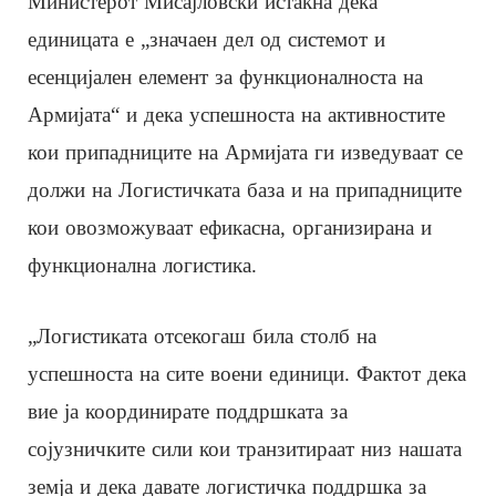
Министерот Мисајловски истакна дека
единицата е „значаен дел од системот и
есенцијален елемент за функционалноста на
Армијата“ и дека успешноста на активностите
кои припадниците на Армијата ги изведуваат се
должи на Логистичката база и на припадниците
кои овозможуваат ефикасна, организирана и
функционална логистика.
„Логистиката отсекогаш била столб на
успешноста на сите воени единици. Фактот дека
вие ја координирате поддршката за
сојузничките сили кои транзитираат низ нашата
земја и дека давате логистичка поддршка за