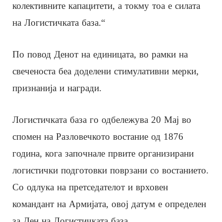
колективните капацитети, а токму тоа е силата
на Логистичката база.“
По повод Денот на единицата, во рамки на
свеченоста беа доделени стимулативни мерки,
признанија и награди.
Логистичката база го одбележува 20 Мај во
спомен на Разловечкото востание од 1876
година, кога започнале првите организирани
логистички подготовки поврзани со востанието.
Со одлука на претседателот и врховен
командант на Армијата, овој датум е определен
за Ден на Логистичката база.