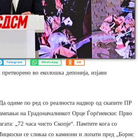
Telegram
WhatsApp
OK
 претворено во еколошка депонија, изјави
Да одиме по ред со реалноста надвор од скапите ПР
ампањи на Градоначалникот Орце Ѓорѓиевски: Прво
агата: „72 часа чисто Скопје“. Памтите кога со
ицкоски се сликаа со камиони и лопати пред „Борис