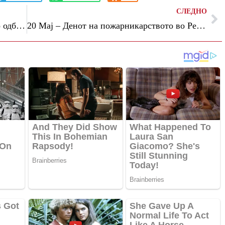
СЛЕДНО
Припадниците на Логистичката база го одбележаа 20 Мај – Денот на Логистичката база
20 Мај – Денот на пожарникарството во Република Македонија!