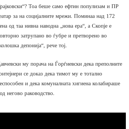
рајковски“? Тоа беше само ефтин популизам и ПР
еатар за на социјалните мрежи. Поминаа над 172
ена од таа нивна наводна „нова ера“, а Скопје е
овторно затрупано во ѓубре и претворено во
колошка депонија“, рече тој.
авчевски му порача на Ѓорѓиевски дека преполните
онтејнери се доказ дека тимот му е тотално
еспособен и дека комуналната хигиена колабираше
од негово раководство.