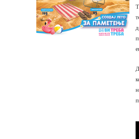
Т
т
д
п
е
Д
к
н
п