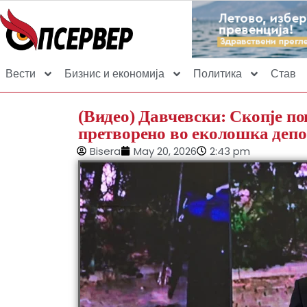
Вести
Бизнис и економија
Политика
Став
(Видео) Давчевски: Скопје по
претворено во еколошка депо
Bisera
May 20, 2026
2:43 pm