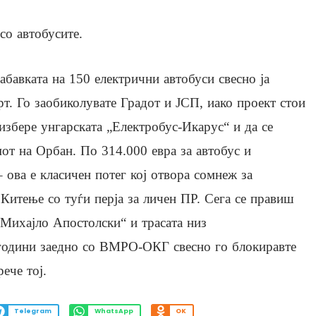
со автобусите.
абавката на 150 електрични автобуси свесно ја
т. Го заобиколувате Градот и ЈСП, иако проект стои
 избере унгарската „Електробус-Икарус“ и да се
от на Орбан. По 314.000 евра за автобус и
 ова е класичен потег кој отвора сомнеж за
Китење со туѓи перја за личен ПР. Сега се правиш
„Михајло Апостолски“ и трасата низ
 години заедно со ВМРО-ОКГ свесно го блокиравте
ече тој.
Telegram
WhatsApp
OK