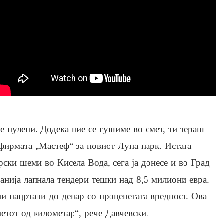
е пулени. Додека ние се гушиме во смет, ти тераш
фирмата „Мастеф“ за новиот Луна парк. Истата
ски шеми во Кисела Вода, сега ја донесе и во Град
анија лапнала тендери тешки над 8,5 милиони евра.
ни нацртани до денар со проценетата вредност. Ова
етот од километар“, рече Давчевски.