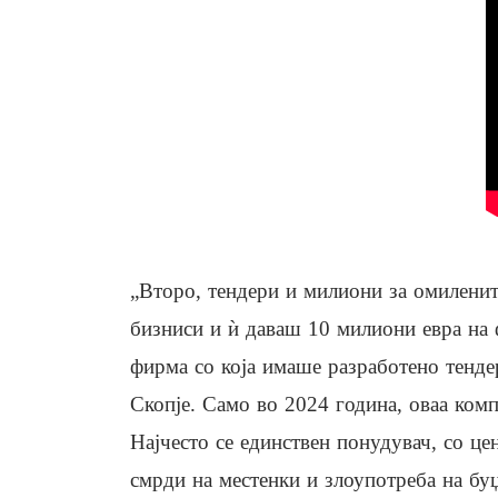
„Второ, тендери и милиони за омиленит
бизниси и ѝ даваш 10 милиони евра на 
фирма со која имаше разработено тендер
Скопје. Само во 2024 година, оваа комп
Најчесто се единствен понудувач, со це
смрди на местенки и злоупотреба на буџ