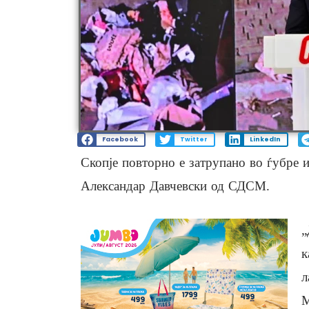
Facebook
Twitter
LinkedIn
Скопје повторно е затрупано во ѓубре и
Александар Давчевски од СДСМ.
„
к
л
М