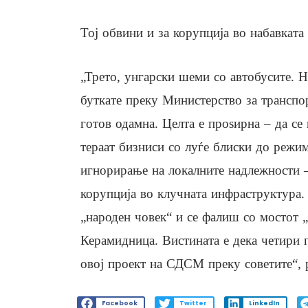
Тој обвини и за корупција во набавката 
„Трето, унгарски шеми со автобусите. Н
буткате преку Министерство за транспор
готов одамна. Целта е проѕирна – да се
тераат бизниси со луѓе блиски до режим
игнорирање на локалните надлежности –
корупција во клучната инфраструктура. 
„народен човек“ и се фалиш со мостот 
Керамидница. Вистината е дека четири
овој проект на СДСМ преку советите“, р
Facebook
Twitter
LinkedIn