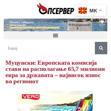
MK
Муцунски: Европската комисија
стави на располагање 65,7 милиони
евра за државата – највисок износ
во регионот