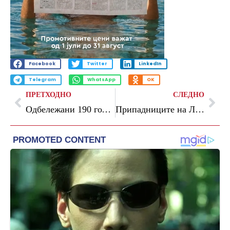
Facebook
Twitter
LinkedIn
Telegram
WhatsApp
OK
ПРЕТХОДНО
СЛЕДНО
Одбележани 190 години од формирањето на првата противпожарна единица во Македонија
Припадниците на Логистичката база го одбележаа 20 Мај – Денот на Логистичката база