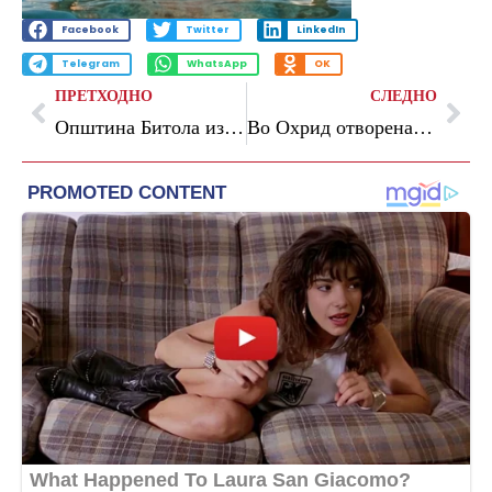
Facebook
Twitter
LinkedIn
Telegram
WhatsApp
OK
ПРЕТХОДНО
СЛЕДНО
Општина Битола изработува стратегија за социјални претпријатија
Во Охрид отворена Спомен-соба посветена на Шестата македонска ударна бригада