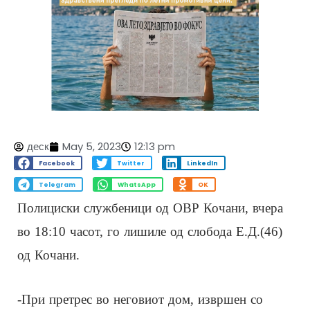
деск
May 5, 2023
12:13 pm
Facebook
Twitter
LinkedIn
Telegram
WhatsApp
OK
Полициски службеници од ОВР Кочани, вчера
во 18:10 часот, го лишиле од слобода Е.Д.(46)
од Кочани.
-При претрес во неговиот дом, извршен со