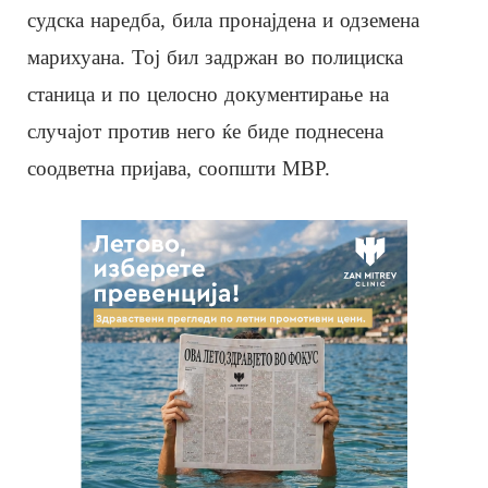
судска наредба, била пронајдена и одземена
марихуана. Тој бил задржан во полициска
станица и по целосно документирање на
случајот против него ќе биде поднесена
соодветна пријава, соопшти МВР.