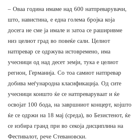
– Оваа година имаме над 600 натпреварувачи,
што, навистина, е една голема бројка која
досега не сме ја имале и затоа се раширивме
низ целиот град во повеќе сали. Целиот
натпревар се одржува истовремено, има
учесници од над десет земји, тука е целиот
регион, Германија. Со тоа самиот натпревар
добива меѓународна класификација. Од сите
учесници коишто ќе се натпреваруваат и ќе
освојат 100 бода, на завршниот концерт, којшто
ќе се одржи на 18 мај (среда), во Безистенот, ќе
се избира гранд при во секоја дисциплина на
Фестивалот, рече Стевановски.