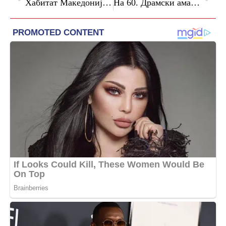
Хабитат Македонија со проект за соларна енергија во станбени згради во општините Карпош и Битола
На 60. Драмски аматерски фестивал во Кочани ќе настапат 12 домашни и странски театарски групи