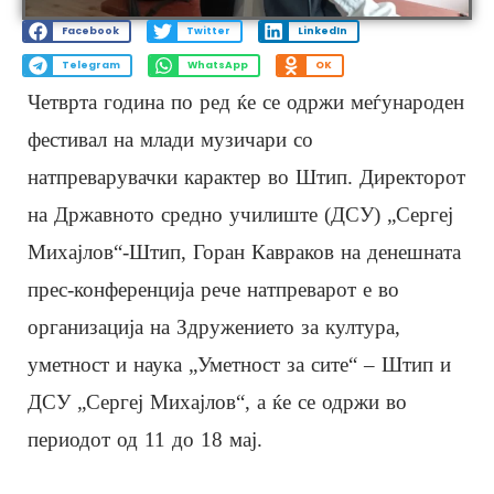
Facebook
Twitter
LinkedIn
Telegram
WhatsApp
OK
Четврта година по ред ќе се одржи меѓународен
фестивал на млади музичари со
натпреварувачки карактер во Штип. Директорот
на Државното средно училиште (ДСУ) „Сергеј
Михајлов“-Штип, Горан Кавраков на денешната
прес-конференција рече натпреварот е во
организација на Здружението за култура,
уметност и наука „Уметност за сите“ – Штип и
ДСУ „Сергеј Михајлов“, а ќе се одржи во
периодот од 11 до 18 мај.