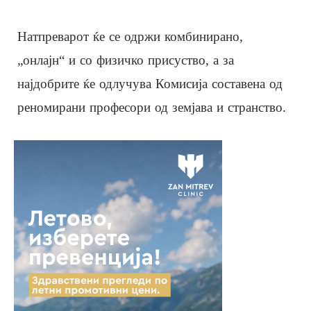
Натпреварот ќе се одржи комбинирано,
„онлајн“ и со физичко присуство, а за
најдобрите ќе одлучува Комисија составена од
реномирани професори од земјава и странство.