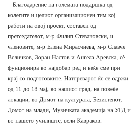
– Благодарение на големата поддршка од
колегите и целиот организационен тим кој
работи на овој проект, составен од
претседателот, м-р Филип Стевановски, и
членовите, м-р Елена Мирасчиева, м-р Славче
Величков, Зоран Настов и Ангела Аревска, сè
фунционира во најдобар ред и веќе сме при
крај со подготовките. Натпреварот ќе се одржи
од 11 до 18 мај, во нашиот град, на повеќе
локации, во Домот на културата, Безистенот,
Домот на млади, Музичката академија на УГД и
во нашето училиште, вели Кавраков.