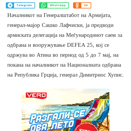
Telegram
WhatsApp
OK
Началникот на Генералштабот на Армијата,
генерал-мајор Сашко Лафчиски, ја предводи
армиската делегација на Меѓународниот саем за
одбрана и вооружување DEFEA 25, кој се
одржува во Атина во период од 5 до 7 мај, на
покана на началникот на Националната одбрана
на Република Грција, генерал Димитриос Хупис.