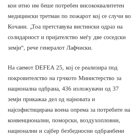
кои итно им беше потребен висококвалитетен
медицински третман по пожарот кој се случи во
Кочани. „Тоа претставува вистински одраз на
солидарност и пријателство меѓу две соседски
земји“, рече генералот Лафчиски.
На саемот DEFEA 25, кој се реализира под
покровителство на грчкото Министерство за
национална одбрана, 436 изложувачи од 37
земји прикажаа дел од најновата и
најсофистицирана воена опрема за потребите на
конвенционални, поморски, воздухопловни,
национални и сајбер безбедносни одбранбени