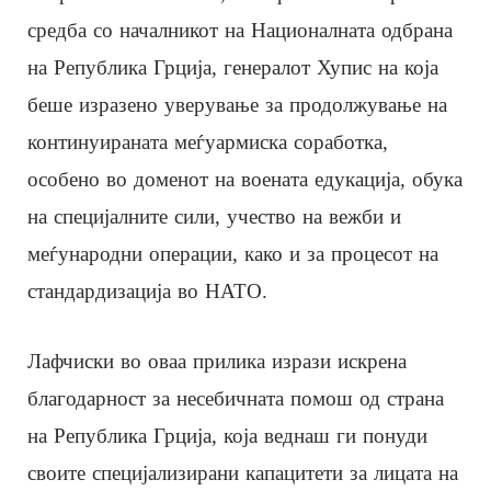
срeдба со началникот на Националната одбрана
на Република Грција, генералот Хупис на која
беше изразено уверување за продолжување на
континуираната меѓуармиска соработка,
особено во доменот на воената едукација, обука
на специјалните сили, учество на вежби и
меѓународни операции, како и за процесот на
стандардизација во НАТО.
Лафчиски во оваа прилика изрази искрена
благодарност за несебичната помош од страна
на Република Грција, која веднаш ги понуди
своите специјализирани капацитети за лицата на