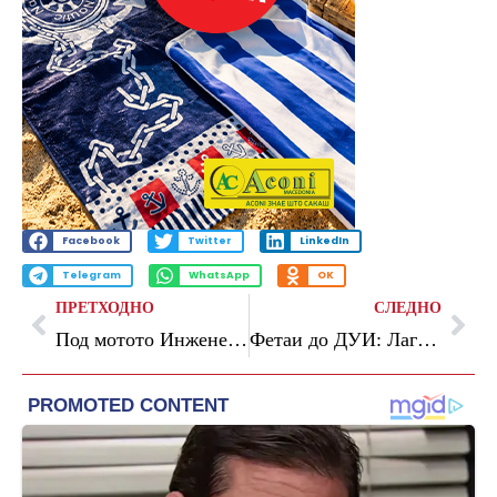
Facebook
Twitter
LinkedIn
Telegram
WhatsApp
OK
ПРЕТХОДНО
СЛЕДНО
Под мотото Инженерството ја гради иднината – на 9-10 мај по петти пат ќе се одржи меѓународниот конгрес Science@FEIТ
Фетаи до ДУИ: Лагата има кратки нозе, прво гласаа за измените во уредувањето на државната администрација , па потоа ја клеветат владата