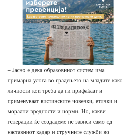
– Јасно е дека образовниот систем има
примарна улога во градењето на младите како
личности кои треба да ги прифаќаат и
применуваат вистинските човечки, етички и
морални вредности и норми. Но, какви
генерации ќе создадеме не зависи само од
наставниот кадар и стручните служби во