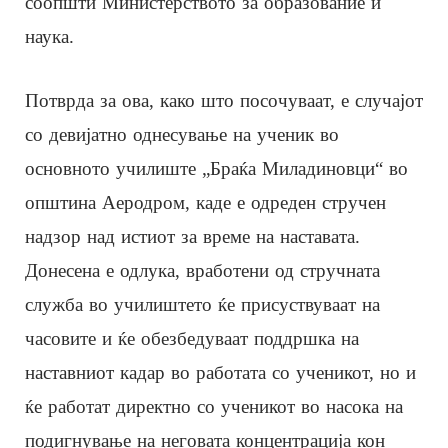
соопшти Министерството за образование и
наука.
Потврда за ова, како што посочуваат, е случајот
со девијатно однесување на ученик во
основното училиште „Браќа Миладиновци“ во
општина Аеродром, каде е одреден стручен
надзор над истиот за време на наставата.
Донесена е одлука, вработени од стручната
служба во училиштето ќе присуствуваат на
часовите и ќе обезбедуваат поддршка на
наставниот кадар во работата со ученикот, но и
ќе работат директно со ученикот во насока на
подигнување на неговата концентрација кон