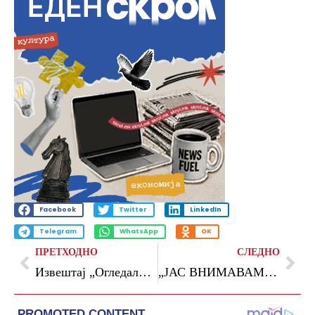
Facebook
Twitter
LinkedIn
Telegram
WhatsApp
OK
ПРЕТХОДНО
СЛЕДНО
Извештај „Огледало на Владата“: За речиси две третини од предлог-законите нема консултативен процес на ЕНЕР
„ЈАС ВНИМАВАМ И БЕЗБЕДНО ВОЗАМ“ – дефиле на велосипедисти и мотоциклисти за поголема безбедност во сообраќајот