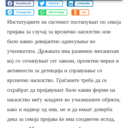
Facebook
Twitter
LinkedIn
Telegram
WhatsApp
OK
Институциите на системот постапуваат по секоја
пријава за случај за врсничко насилство или
било какво девијантно однесување во
училиштата. Државата има развиено механизам
кој го сочинуваат сет закони, проектни мерки и
активности за детекција и справување со
врсничко насилство. Граѓаните треба да се
охрабрат да пријавуваат било какви форми на
насилство меѓу младите во училишните објекти,
како и надвор од нив, но и да имаат доверба
дека за секоја пријава ќе има соодветен исход,