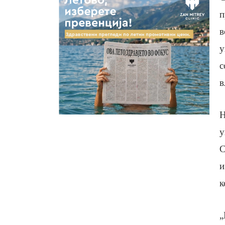
п
в
у
с
в
Н
у
С
и
к
„