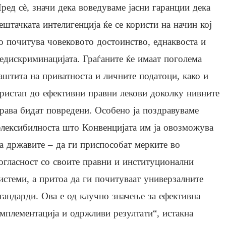
ред сè, значи дека воведуваме јасни гаранции дека
ештачката интелигенција ќе се користи на начин кој
о почитува човековото достоинство, еднаквоста и
едискриминацијата. Граѓаните ќе имаат поголема
аштита на приватноста и личните податоци, како и
ристап до ефективни правни лекови доколку нивните
рава бидат повредени. Особено ја поздравуваме
лексибилноста што Конвенцијата им ја овозможува
а државите – да ги приспособат мерките во
огласност со своите правни и институционални
истеми, а притоа да ги почитуваат универзалните
тандарди. Ова е од клучно значење за ефективна
мплементација и одржливи резултати“, истакна