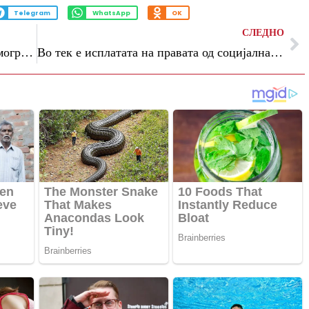
Telegram
WhatsApp
OK
СЛЕДНО
Гаши на регионална конференција: Демографските предизвици бараат долгорочни политики
Во тек е исплатата на правата од социјална и детска заштита