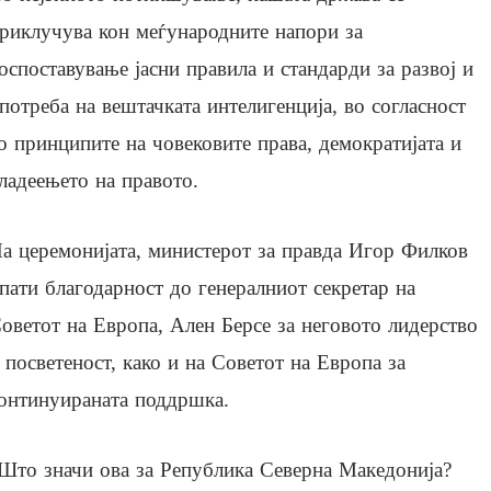
риклучува кон меѓународните напори за
оспоставување јасни правила и стандарди за развој и
потреба на вештачката интелигенција, во согласност
о принципите на човековите права, демократијата и
ладеењето на правото.
а церемонијата, министерот за правда Игор Филков
пати благодарност до генералниот секретар на
оветот на Европа, Ален Берсе за неговото лидерство
 посветеност, како и на Советот на Европа за
онтинуираната поддршка.
Што значи ова за Република Северна Македонија?