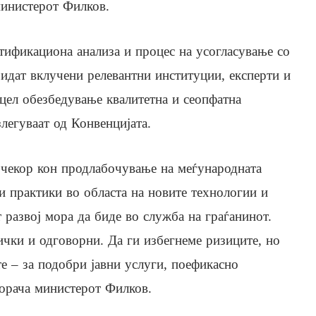
инистерот Филков.
тификациона анализа и процес на усогласување со
бидат вклучени релевантни институции, експерти и
 цел обезбедување квалитетна и сеопфатна
легуваат од Конвенцијата.
 чекор кон продлабочување на меѓународната
и практики во областа на новите технологии и
развој мора да биде во служба на граѓанинот.
ички и одговорни. Да ги избегнеме ризиците, но
е – за подобри јавни услуги, поефикасно
порача министерот Филков.