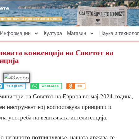
Информации
Култура
Магазин
Наука и технолог
вната конвенција на Советот на
нција
Telegram
WhatsApp
OK
 министри на Советот на Европа во мај 2024 година,
ен инструмент кој воспоставува принципи и
рна употреба на вештачката интелигенција.
о нејзиното потпишување, нашата држава се