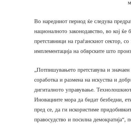
м
Во наредниот период ќе следува предра
националното законодавство, во кој ќе 
претставници на граѓанскиот сектор, со
имплементација на обврските што произ
„Потпишувањето претставува и значаен
соработка и размена на искуства и добр
дигиталното управување. Технолошкиот 
Иновациите мора да бидат безбедни, ет
пред се, да ги искористиме придобивкит
правосудство и посилна демократија“, 