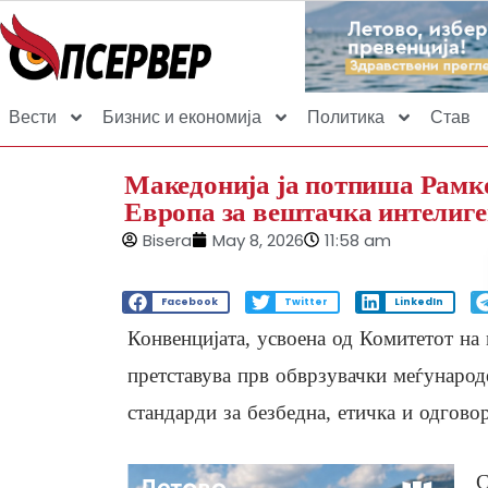
Вести
Бизнис и економија
Политика
Став
Македонија ја потпиша Рамко
Европа за вештачка интелиге
Bisera
May 8, 2026
11:58 am
Facebook
Twitter
LinkedIn
Конвенцијата, усвоена од Комитетот на
претставува прв обврзувачки меѓународ
стандарди за безбедна, етичка и одгово
С