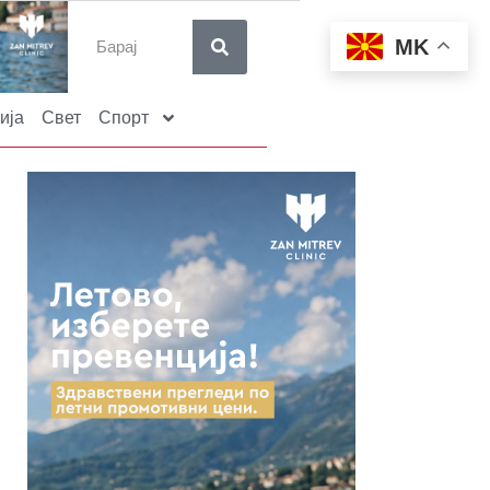
MK
ија
Свет
Спорт