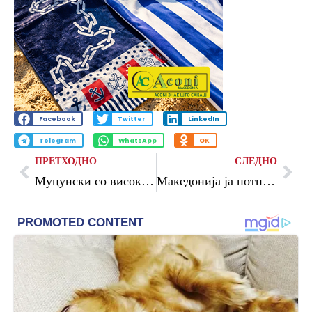
Facebook
Twitter
LinkedIn
Telegram
WhatsApp
OK
ПРЕТХОДНО
СЛЕДНО
Муцунски со висока делегација од Европската служба за надворешно дејствување во рамки на Партнерството за безбедност и одбрана со ЕУ
Македонија ја потпиша Рамковната конвенција на Советот на Европа за вештачка интелигенција