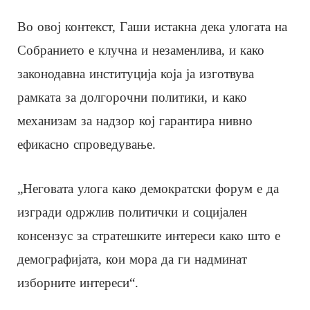
Во овој контекст, Гаши истакна дека улогата на
Собранието е клучна и незаменлива, и како
законодавна институција која ја изготвува
рамката за долгорочни политики, и како
механизам за надзор кој гарантира нивно
ефикасно спроведување.
„Неговата улога како демократски форум е да
изгради одржлив политички и социјален
консензус за стратешките интереси како што е
демографијата, кои мора да ги надминат
изборните интереси“.