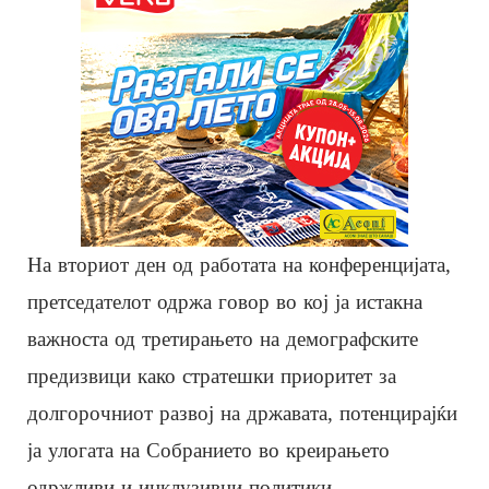
На вториот ден од работата на конференцијата,
претседателот одржа говор во кој ја истакна
важноста од третирањето на демографските
предизвици како стратешки приоритет за
долгорочниот развој на државата, потенцирајќи
ја улогата на Собранието во креирањето
одржливи и инклузивни политики.