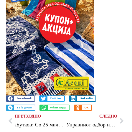
Facebook
Twitter
LinkedIn
Telegram
WhatsApp
OK
ПРЕТХОДНО
СЛЕДНО
Љутков: Со 25 милиони денари, целосно реконструиран Спомен-домот на Разловечкото востание и поставена нова музејска поставка
Управниот одбор на ЗЕЛС на седница за предизвиците со кои се соочуваат општините