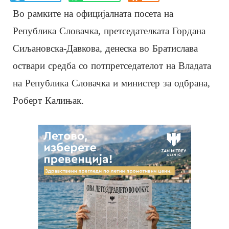
Во рамките на официјалната посета на
Република Словaчка, претседателката Гордана
Сиљановска-Давкова, денеска во Братислава
оствари средба со потпретседателот на Владата
на Република Словачка и министер за одбрана,
Роберт Калињак.