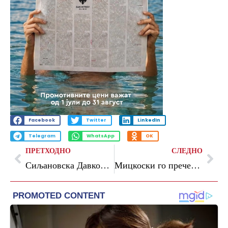
Facebook
Twitter
LinkedIn
Telegram
WhatsApp
OK
ПРЕТХОДНО
СЛЕДНО
Сиљановска Давкова – Раши: „Земјата е технички подготвена за отворање на преговорите“
Мицкоски го пречека Кошта: „Граѓаните очекуваат конкретен напредок на европскиот пат“