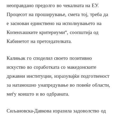
неоправдано предолго во чекалната на ЕУ.
Процесот на проширување, смета тој, треба да
е заснован единствено на исполнувањето на
Копенхашките критериуми“, соопштија од
Кабинетот на претседателката.
Калињак го споделил своето позитивно
искуство во соработката со македонските
државни институции, изразувајќи подготвеност
за натамошно унапредување во повеќе области,
меѓу коишто и во одбраната.
Сиљановска-Давкова изразила задоволство од