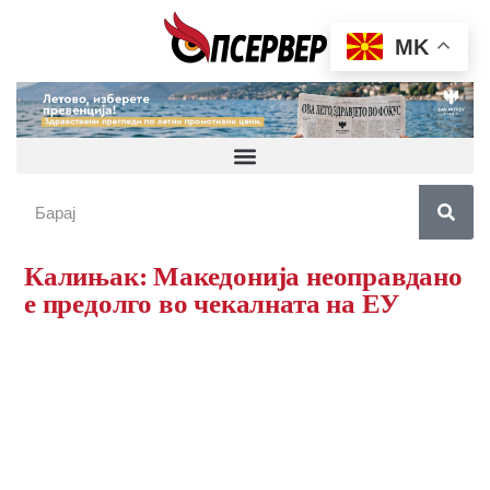
MK
Калињак: Македонија неоправдано
е предолго во чекалната на ЕУ