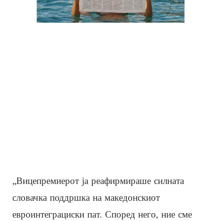
„Вицепремиерот ја реафирмираше силната
словачка поддршка на македонскиот
евроинтеграциски пат. Според него, ние сме