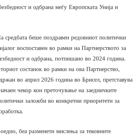
безбедност и одбрана меѓу Европската Унија и
а средбата беше поздравен редовниот политички
ијалог воспоставен во рамки на Партнерството за
езбедност и одбрана, потпишано во 2024 година.
ториот состанок во рамки на ова Партнерство,
држан во април 2026 година во Брисел, претставува
начаен чекор кон преточување на заедничките
олитички заложби во конкретни приоритети за
оработка.
оедно, беа разменети мислења за тековните