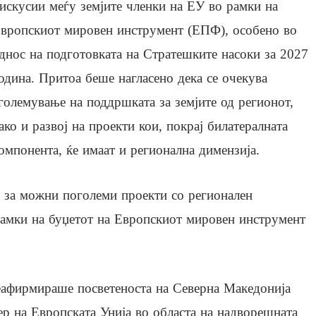
искусии меѓу земјите членки на ЕУ во рамки на
вропскиот мировен инструмент (ЕПФ), особено во
днос на подготовката на Стратешките насоки за 2027
одина. Притоа беше нагласено дека се очекува
големување на поддршката за земјите од регионот,
ако и развој на проекти кои, покрај билатералната
омпонента, ќе имаат и регионална димензија.
за можни поголеми проекти со регионален
рамки на буџетот на Европскиот мировен инструмент
еафирмираше посветеноста на Северна Македонија
ер на Европската Унија во областа на надворешната