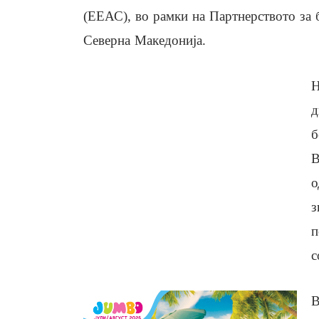
(ЕЕАС), во рамки на Партнерството за 
Северна Македонија.
Н
д
б
В
о
з
п
с
В