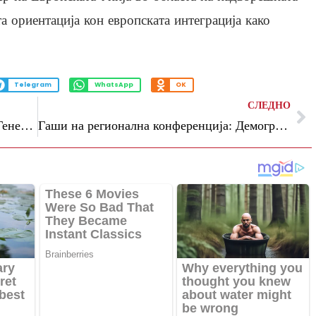
та ориентација кон европската интеграција како
Telegram
WhatsApp
OK
СЛЕДНО
Општина Аеродром се приклучи кон „Генералка викенд 2026“
Гаши на регионална конференција: Демографските предизвици бараат долгорочни политики