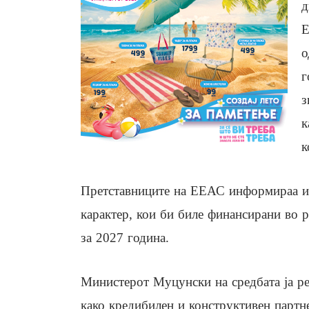
д
Е
о
г
з
к
к
Претставниците на ЕЕАС информираа и 
карактер, кои би биле финансирани во 
за 2027 година.
Министерот Муцунски на средбата ја р
како кредибилен и конструктивен партн