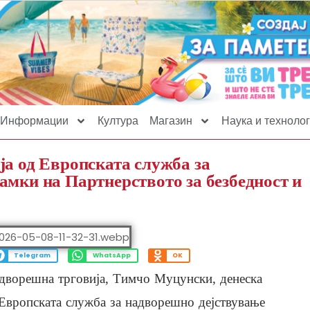
Информации
Култура
Магазин
Наука и технолог
ја од Европската служба за
амки на Партнерството за безбедност и
Telegram
WhatsApp
OK
дворешна трговија, Тимчо Муцунски, денеска
 Европската служба за надворешно дејствување