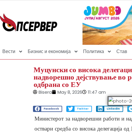
Вести
Бизнис и економија
Политика
Став
Муцунски со висока делегаци
надворешно дејствување во р
одбрана со ЕУ
Bisera
May 8, 2026
11:47 am
Facebook
Twitter
LinkedIn
Министерот за надворешни работи и на
оствари средба со висока делегација од